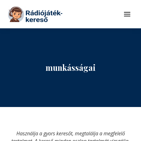
Tovább a navigációhoz
Tovább a tartalomhoz
Menü
munkásságai
Használja a gyors keresőt, megtalálja a megfelelő