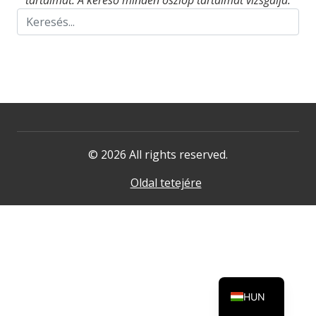
tartalmat. A kereső minden oszlop tartalmát vizsgálja.
© 2026 All rights reserved.
Oldal tetejére
HUN