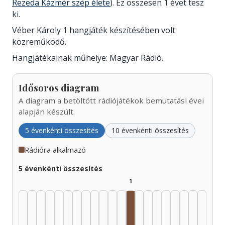
Rezeda Kázmér szép élete
). Ez összesen 1 évet tesz
ki.
Véber Károly 1 hangjáték készítésében volt
közreműködő.
Hangjátékainak műhelye: Magyar Rádió.
Idősoros diagram
A diagram a betöltött rádiójátékok bemutatási évei
alapján készült.
5 évenkénti összesítés
10 évenkénti összesítés
Rádióra alkalmazó
5 évenkénti összesítés
1