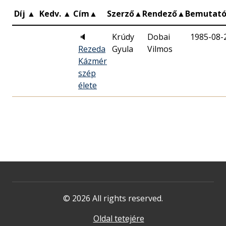
Díj
▲
Kedv.
▲
Cím
▲
Szerző
▲
Rendező
▲
Bemutat
🔈
Krúdy
Dobai
1985-08-
Rezeda
Gyula
Vilmos
Kázmér
szép
élete
© 2026 All rights reserved.
Oldal tetejére