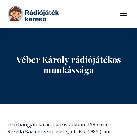
Tovább a navigációhoz
Tovább a tartalomhoz
Menü
Véber Károly rádiójátékos
munkássága
Első hangjátéka adatbázisunkban: 1985 (címe:
Rezeda Kázmér szép élete
); utolsó: 1985 (címe: