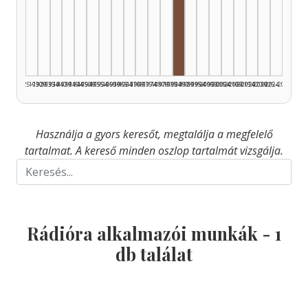
Rádióra alkalmazó, 1985–
1925–1929
1930–1934
1935–1939
1940–1944
1945–1949
1950–1954
1955–1959
1960–1964
1965–1969
1970–1974
1975–1979
1980–1984
1985–1989
1990–1994
1995–1999
2000–2004
2005–2009
2010–2014
2015–2019
2020–2024
2025–2026
Használja a gyors keresőt, megtalálja a megfelelő
tartalmat. A kereső minden oszlop tartalmát vizsgálja.
Rádióra alkalmazói munkák -
1
db találat