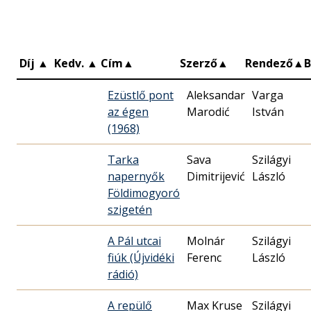
Díj
▲
Kedv.
▲
Cím
▲
Szerző
▲
Rendező
▲
Ezüstlő pont
Aleksandar
Varga
az égen
Marodić
István
(1968)
Tarka
Sava
Szilágyi
napernyők
Dimitrijević
László
Földimogyoró
szigetén
A Pál utcai
Molnár
Szilágyi
fiúk (Újvidéki
Ferenc
László
rádió)
A repülő
Max Kruse
Szilágyi