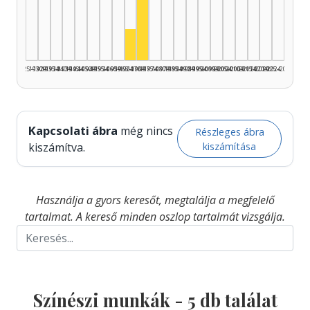
Színész, 1970–1974: 4
Színész, 1965–1969: 1
1925–1929
1930–1934
1935–1939
1940–1944
1945–1949
1950–1954
1955–1959
1960–1964
1965–1969
1970–1974
1975–1979
1980–1984
1985–1989
1990–1994
1995–1999
2000–2004
2005–2009
2010–2014
2015–2019
2020–2024
2025–2026
Kapcsolati ábra
még nincs
Részleges ábra
kiszámítása
kiszámítva.
Használja a gyors keresőt, megtalálja a megfelelő
tartalmat. A kereső minden oszlop tartalmát vizsgálja.
Színészi munkák -
5
db találat