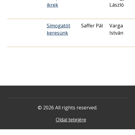
ikrek
László
Símogatót
Saffer Pál
Varga
keresünk
István
© 2026 All rights reserved.
Oldal tetejére