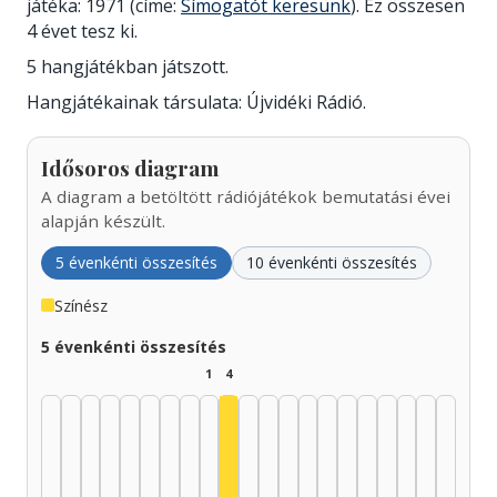
játéka: 1971 (címe:
Símogatót keresünk
). Ez összesen
4 évet tesz ki.
5 hangjátékban játszott.
Hangjátékainak társulata: Újvidéki Rádió.
Idősoros diagram
A diagram a betöltött rádiójátékok bemutatási évei
alapján készült.
5 évenkénti összesítés
10 évenkénti összesítés
Színész
5 évenkénti összesítés
1
4