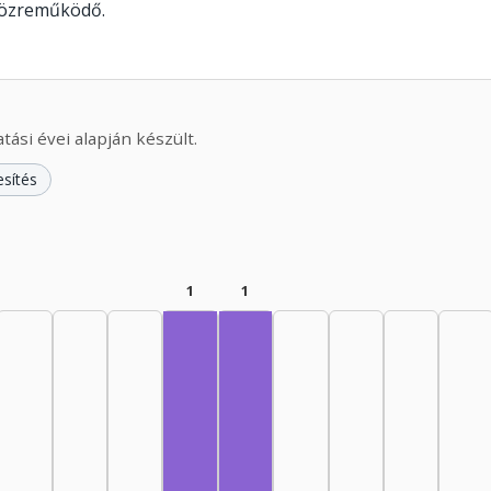
közreműködő.
ási évei alapján készült.
esítés
1
1
Fordító, 1970–1974: 1
Fordító, 1975–1979: 1