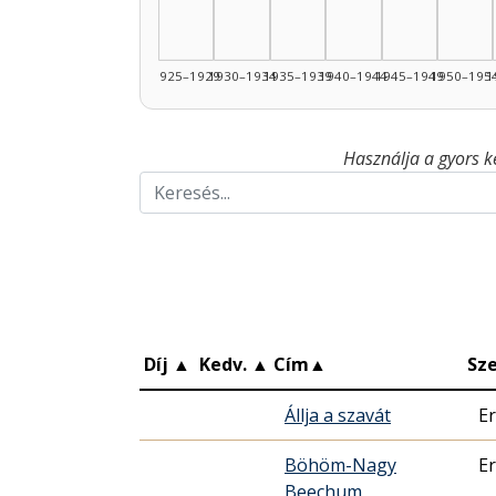
1925–1929
1930–1934
1935–1939
1940–1944
1945–1949
1950–195
1
Használja a gyors k
Díj
▲
Kedv.
▲
Cím
▲
Sz
Állja a szavát
Er
Böhöm-Nagy
Er
Beechum