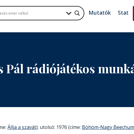
Mutatók
Stat
 Pál rádiójátékos munk
íme:
Állja a szavát
); utolsó: 1976 (címe:
Böhöm-Nagy Beechu