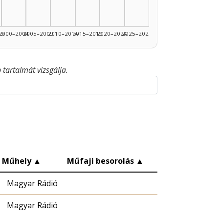
99
2000–2004
2005–2009
2010–2014
2015–2019
2020–2024
2025–2026
tartalmát vizsgálja.
Műhely
▲
Műfaji besorolás
▲
Magyar Rádió
Magyar Rádió