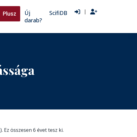
|
Új
ScifiDB
Plusz
darab?
ássága
m
). Ez összesen 6 évet tesz ki.