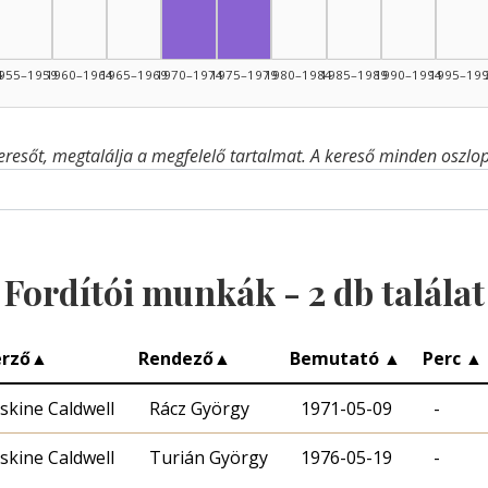
4
955–1959
1960–1964
1965–1969
1970–1974
1975–1979
1980–1984
1985–1989
1990–1994
1995–19
eresőt, megtalálja a megfelelő tartalmat. A kereső minden oszlop 
Fordítói munkák -
2
db találat
erző
▲
Rendező
▲
Bemutató
▲
Perc
▲
skine Caldwell
Rácz György
1971-05-09
-
skine Caldwell
Turián György
1976-05-19
-