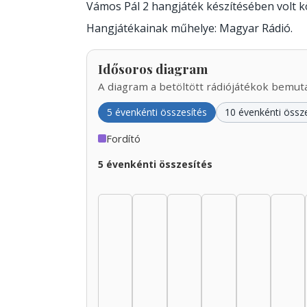
Vámos Pál 2 hangjáték készítésében volt 
Hangjátékainak műhelye: Magyar Rádió.
Idősoros diagram
A diagram a betöltött rádiójátékok bemutat
5 évenkénti összesítés
10 évenkénti össz
Fordító
5 évenkénti összesítés