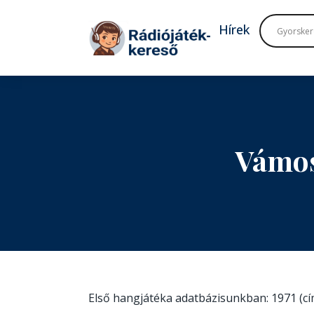
Tovább a navigációhoz
Tovább a tartalomhoz
Hírek
Vámos
Első hangjátéka adatbázisunkban: 1971 (c