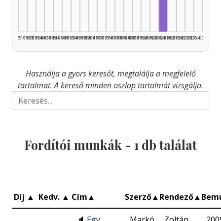
1925–1929
1930–1934
1935–1939
1940–1944
1945–1949
1950–1954
1955–1959
1960–1964
1965–1969
1970–1974
1975–1979
1980–1984
1985–1989
1990–1994
1995–1999
2000–2004
2005–2009
2010–2014
2015–2019
2020–2024
2025–2026
Használja a gyors keresőt, megtalálja a megfelelő
tartalmat. A kereső minden oszlop tartalmát vizsgálja.
Fordítói munkák -
1
db találat
Díj
▲
Kedv.
▲
Cím
▲
Szerző
▲
Rendező
▲
Bem
🔈
Egy
Markó
Zoltán
200