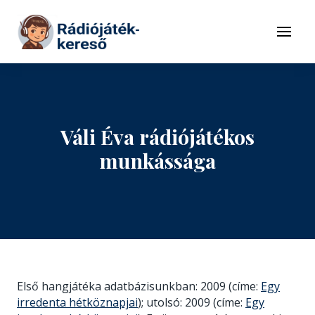
Tovább a navigációhoz
Tovább a tartalomhoz
Menü
Váli Éva rádiójátékos
munkássága
Első hangjátéka adatbázisunkban: 2009 (címe:
Egy
irredenta hétköznapjai
); utolsó: 2009 (címe:
Egy