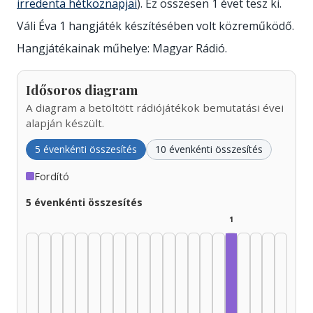
irredenta hétköznapjai
). Ez összesen 1 évet tesz ki.
Váli Éva 1 hangjáték készítésében volt közreműködő.
Hangjátékainak műhelye: Magyar Rádió.
Idősoros diagram
A diagram a betöltött rádiójátékok bemutatási évei
alapján készült.
5 évenkénti összesítés
10 évenkénti összesítés
Fordító
5 évenkénti összesítés
1
Fordító, 2005–2