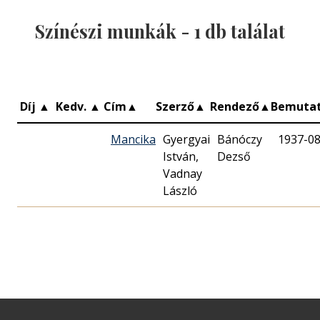
Színészi munkák -
1
db találat
Díj
▲
Kedv.
▲
Cím
▲
Szerző
▲
Rendező
▲
Bemuta
Mancika
Gyergyai
Bánóczy
1937-08
István,
Dezső
Vadnay
László