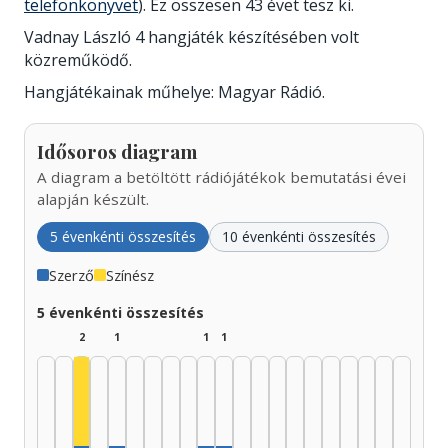
telefonkönyvet
). Ez összesen 43 évet tesz ki.
Vadnay László 4 hangjáték készítésében volt
közreműködő.
Hangjátékainak műhelye: Magyar Rádió.
Idősoros diagram
A diagram a betöltött rádiójátékok bemutatási évei
alapján készült.
5 évenkénti összesítés
10 évenkénti összesítés
Szerző
Színész
5 évenkénti összesítés
2
1
1
1
Színész, 1935–1939: 1