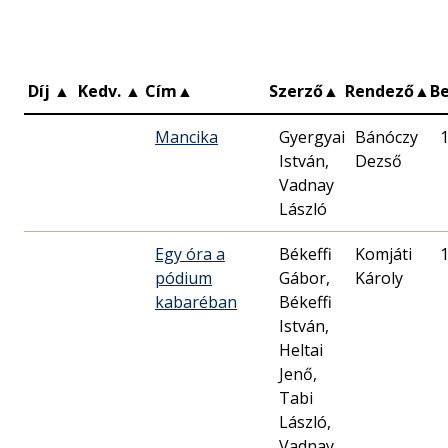
Díj
▲
Kedv.
▲
Cím
▲
Szerző
▲
Rendező
▲
B
Mancika
Gyergyai
Bánóczy
István,
Dezső
Vadnay
László
Egy óra a
Békeffi
Komjáti
pódium
Gábor,
Károly
kabaréban
Békeffi
István,
Heltai
Jenő,
Tabi
László,
Vadnay