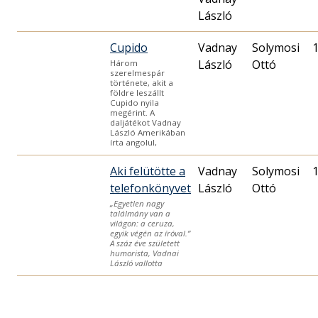
László
Cupido
Vadnay
Solymosi
László
Ottó
Három
szerelmespár
története, akit a
földre leszállt
Cupido nyila
megérint. A
daljátékot Vadnay
László Amerikában
írta angolul,
Aki felütötte a
Vadnay
Solymosi
telefonkönyvet
László
Ottó
„Egyetlen nagy
találmány van a
világon: a ceruza,
egyik végén az íróval.”
A száz éve született
humorista, Vadnai
László vallotta