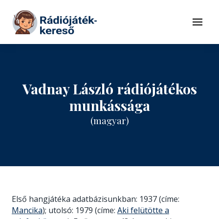
Tovább a navigációhoz
Tovább a tartalomhoz
Menü
Vadnay László rádiójátékos
munkássága
(magyar)
Első hangjátéka adatbázisunkban: 1937 (címe:
Mancika
); utolsó: 1979 (címe:
Aki felütötte a