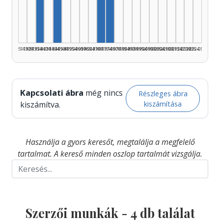
Szerző, 1935–1939: 1
Szerző, 1945–1949: 1
Szerző, 1970–1974: 1
Szerző, 1975–1979: 1
1925–1929
1930–1934
1935–1939
1940–1944
1945–1949
1950–1954
1955–1959
1960–1964
1965–1969
1970–1974
1975–1979
1980–1984
1985–1989
1990–1994
1995–1999
2000–2004
2005–2009
2010–2014
2015–2019
2020–2024
2025–2026
Kapcsolati ábra
még nincs
Részleges ábra
kiszámítása
kiszámítva.
Használja a gyors keresőt, megtalálja a megfelelő
tartalmat. A kereső minden oszlop tartalmát vizsgálja.
Szerzői munkák -
4
db találat