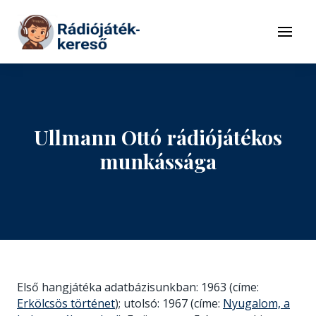
Tovább a navigációhoz
Tovább a tartalomhoz
Menü
Ullmann Ottó rádiójátékos
munkássága
Első hangjátéka adatbázisunkban: 1963 (címe:
Erkölcsös történet
); utolsó: 1967 (címe:
Nyugalom, a