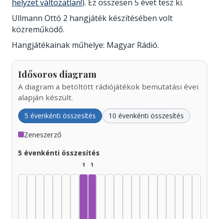
helyzet változatlan!
). Ez összesen 5 évet tesz ki.
Ullmann Ottó 2 hangjáték készítésében volt
közreműködő.
Hangjátékainak műhelye: Magyar Rádió.
Idősoros diagram
A diagram a betöltött rádiójátékok bemutatási évei
alapján készült.
5 évenkénti összesítés
10 évenkénti összesítés
Zeneszerző
5 évenkénti összesítés
1
1