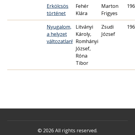
Erkölcsös
Fehér
Marton
196
történet
Klára
Frigyes
Nyugalom,
Litványi
Zsudi
196
a helyzet
Károly,
József
változatlan!
Romhányi
József,
Róna
Tibor
© 2026 All rights reserved.