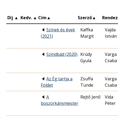
Díj
▲
Kedv.
▲
Cím
▲
Szerző
▲
Rendez
🔈
Színek és évek
Kaffka
Vajda
(2021)
Margit
István
🔈
Szindbád (2020)
Krúdy
Varga 
Gyula
Csaba
🔈
Az Ég tartja a
Zsuffa
Varga 
Földet
Tünde
Csaba
🔈
A
Rejtő Jenő
Vida
boszorkánymester
Péter