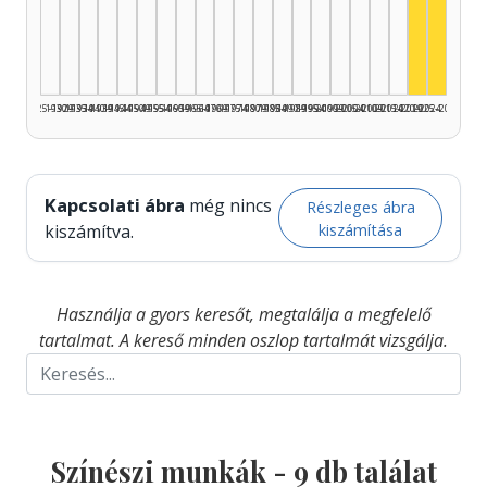
Színész,
Színés
1925–1929
1930–1934
1935–1939
1940–1944
1945–1949
1950–1954
1955–1959
1960–1964
1965–1969
1970–1974
1975–1979
1980–1984
1985–1989
1990–1994
1995–1999
2000–2004
2005–2009
2010–2014
2015–2019
2020–2024
2025–2026
Kapcsolati ábra
még nincs
Részleges ábra
kiszámítása
kiszámítva.
Használja a gyors keresőt, megtalálja a megfelelő
tartalmat. A kereső minden oszlop tartalmát vizsgálja.
Színészi munkák -
9
db találat