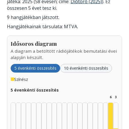
játéka: 2025 (58 évesen; címe:
Diótörő (2025)
). Ez
összesen 5 évet tesz ki.
9 hangjátékban játszott.
Hangjátékainak társulata: MTVA.
Idősoros diagram
A diagram a betöltött rádiójátékok bemutatási évei
alapján készült.
5 évenkénti összesítés
10 évenkénti összesítés
Színész
5 évenkénti összesítés
6
3