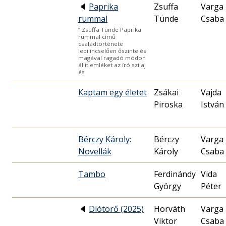
🔈
Paprika
Zsuffa
Varga 
rummal
Tünde
Csaba
” Zsuffa Tünde Paprika
rummal című
családtörténete
lebilincselően őszinte és
magával ragadó módon
állít emléket az író szilaj
és
Kaptam egy életet
Zsákai
Vajda
Piroska
István
Bérczy Károly:
Bérczy
Varga 
Novellák
Károly
Csaba
Tambo
Ferdinándy
Vida
György
Péter
🔈
Diótörő (2025)
Horváth
Varga 
Viktor
Csaba