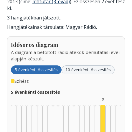
2013 (címe:
Időfutár (3. évad)
). Ez összesen 2 évet tesz
ki.
3 hangjátékban játszott.
Hangjátékainak társulata: Magyar Rádió.
Idősoros diagram
A diagram a betöltött rádiójátékok bemutatási évei
alapján készült.
5 évenkénti összesítés
10 évenkénti összesítés
Színész
5 évenkénti összesítés
3