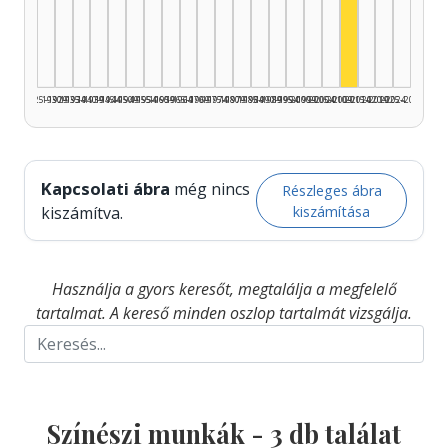
Színész, 2010
1925–1929
1930–1934
1935–1939
1940–1944
1945–1949
1950–1954
1955–1959
1960–1964
1965–1969
1970–1974
1975–1979
1980–1984
1985–1989
1990–1994
1995–1999
2000–2004
2005–2009
2010–2014
2015–2019
2020–2024
2025–2026
Kapcsolati ábra
még nincs
Részleges ábra
kiszámítása
kiszámítva.
Használja a gyors keresőt, megtalálja a megfelelő
tartalmat. A kereső minden oszlop tartalmát vizsgálja.
Színészi munkák -
3
db találat