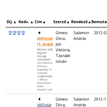
Díj
▲
Kedv.
▲
Cím
▲
Szerző
▲
Rendező
▲
Bemuta
🏆
🏆
🏆
🏆
🔈
Gimesi
Salamon
2012-0
Időfutár
Dóra,
András
(1. évad)
Jeli
Viktória,
Minden idők
legjobb
Tasnádi
ifjúsági
rádiójáték-
István
sorozata (a
Szíriusz
kapitány 21.
századi
megfelelője
– ahhoz
hasonlóan
több
évados scif
🔈
Gimesi
Salamon
2012-1
Időfutár
Dóra,
András