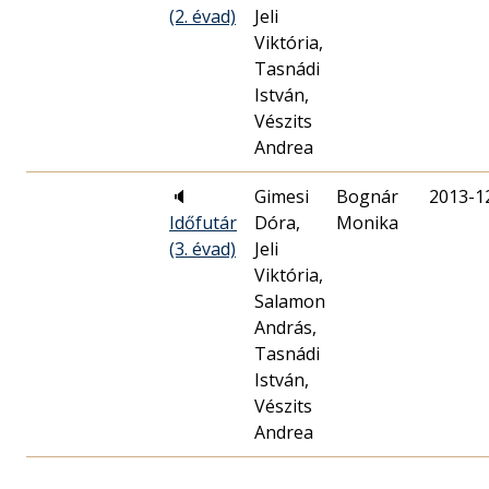
(2. évad)
Jeli
Viktória,
Tasnádi
István,
Vészits
Andrea
🔈
Gimesi
Bognár
2013-1
Időfutár
Dóra,
Monika
(3. évad)
Jeli
Viktória,
Salamon
András,
Tasnádi
István,
Vészits
Andrea