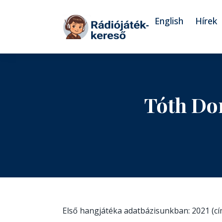
Tovább a navigációhoz
Tovább a tartalomhoz
English
Hírek
Tóth Do
Első hangjátéka adatbázisunkban: 2021 (c