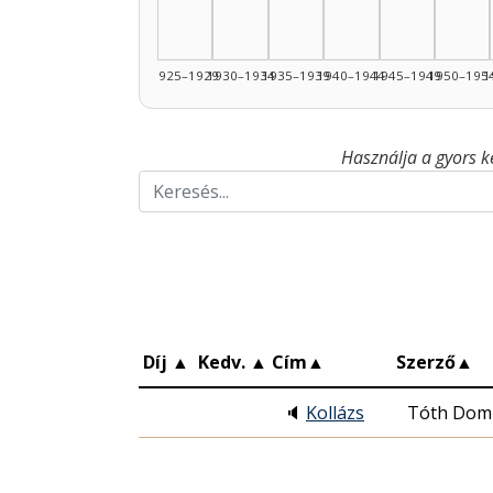
1925–1929
1930–1934
1935–1939
1940–1944
1945–1949
1950–195
1
Használja a gyors k
Díj
▲
Kedv.
▲
Cím
▲
Szerző
▲
🔈
Kollázs
Tóth Dom