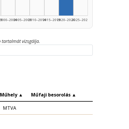
99
2000–2004
2005–2009
2010–2014
2015–2019
2020–2024
2025–2026
tartalmát vizsgálja.
Műhely
▲
Műfaji besorolás
▲
MTVA