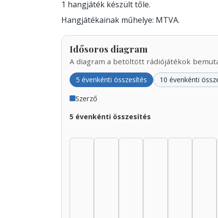
1 hangjáték készült tőle.
Hangjátékainak műhelye: MTVA.
Idősoros diagram
A diagram a betöltött rádiójátékok bemutat
5 évenkénti összesítés
10 évenkénti össz
Szerző
5 évenkénti összesítés