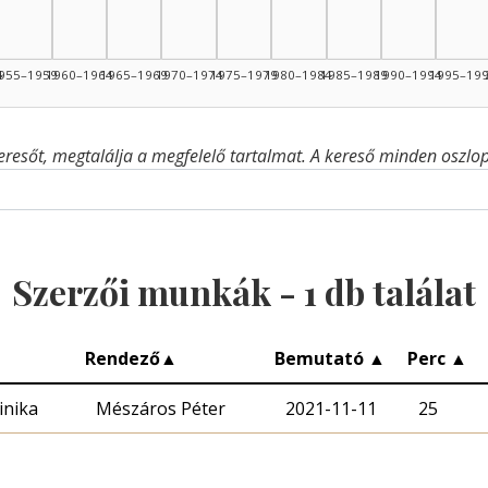
4
955–1959
1960–1964
1965–1969
1970–1974
1975–1979
1980–1984
1985–1989
1990–1994
1995–19
eresőt, megtalálja a megfelelő tartalmat. A kereső minden oszlop 
Szerzői munkák -
1
db találat
Rendező
▲
Bemutató
▲
Perc
▲
inika
Mészáros Péter
2021-11-11
25