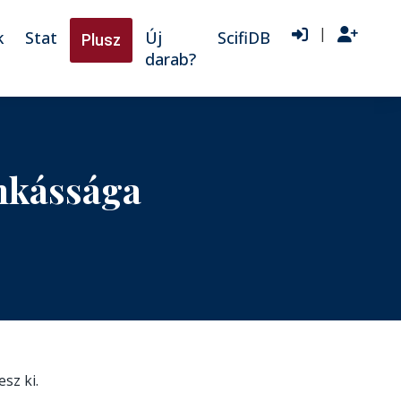
|
k
Stat
Új
ScifiDB
Plusz
darab?
nkássága
esz ki.