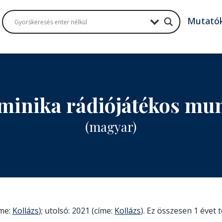
Mutató
minika rádiójátékos mu
(magyar)
íme:
Kollázs
); utolsó: 2021 (címe:
Kollázs
). Ez összesen 1 évet t