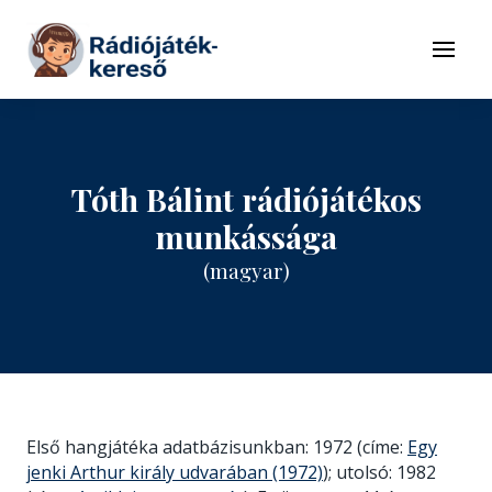
Tovább a navigációhoz
Tovább a tartalomhoz
Menü
Tóth Bálint rádiójátékos
munkássága
(magyar)
Első hangjátéka adatbázisunkban: 1972 (címe:
Egy
jenki Arthur király udvarában (1972)
); utolsó: 1982