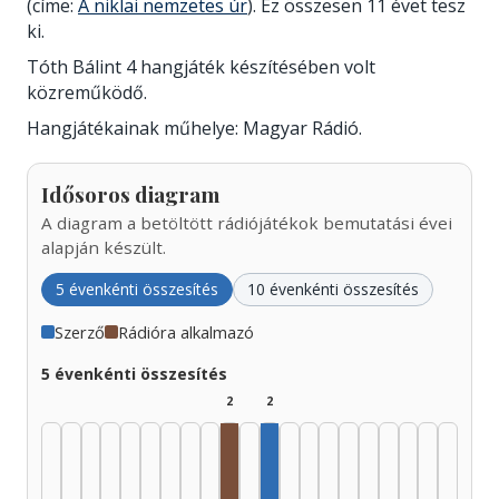
(címe:
A niklai nemzetes úr
). Ez összesen 11 évet tesz
ki.
Tóth Bálint 4 hangjáték készítésében volt
közreműködő.
Hangjátékainak műhelye: Magyar Rádió.
Idősoros diagram
A diagram a betöltött rádiójátékok bemutatási évei
alapján készült.
5 évenkénti összesítés
10 évenkénti összesítés
Szerző
Rádióra alkalmazó
5 évenkénti összesítés
2
2
Rádióra alkalmazó, 1970–1974: 