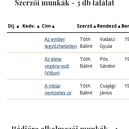
Szerzői munkák -
3
db találat
Díj
▲
Kedv.
▲
Cím
▲
Szerző
▲
Rendező
▲
Be
Az ember
Tóth
Vadász
1
legyőzhetetlen
Bálint
Gyula
Az élete
Tóth
Pós
1
regény volt
Bálint
Sándor
(Villon)
A niklai
Tóth
Csajági
1
nemzetes úr
Bálint
János
Rádióra alkalmazói munkák -
1