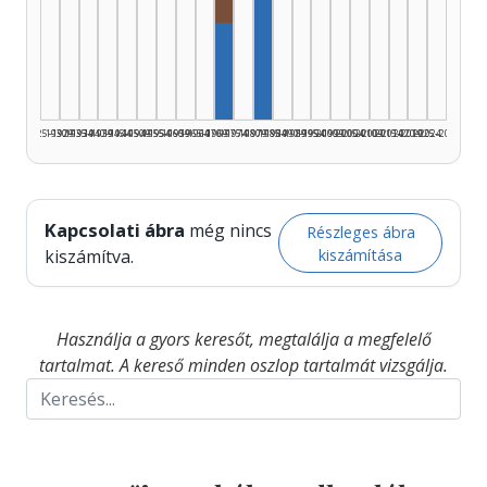
Szerző, 1980–1984: 2
Szerző, 1970–1974: 1
1925–1929
1930–1934
1935–1939
1940–1944
1945–1949
1950–1954
1955–1959
1960–1964
1965–1969
1970–1974
1975–1979
1980–1984
1985–1989
1990–1994
1995–1999
2000–2004
2005–2009
2010–2014
2015–2019
2020–2024
2025–2026
Kapcsolati ábra
még nincs
Részleges ábra
kiszámítása
kiszámítva.
Használja a gyors keresőt, megtalálja a megfelelő
tartalmat. A kereső minden oszlop tartalmát vizsgálja.