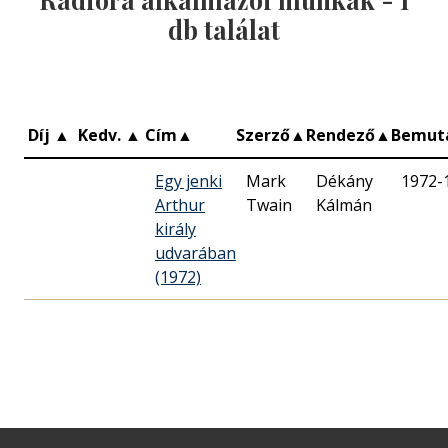
db találat
Díj
▲
Kedv.
▲
Cím
▲
Szerző
▲
Rendező
▲
Bemut
Egy jenki
Mark
Dékány
1972-
Arthur
Twain
Kálmán
király
udvarában
(1972)