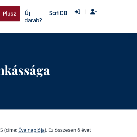
|
Új
ScifiDB
Plusz
darab?
unkássága
5 (címe:
Éva naplója
). Ez összesen 6 évet