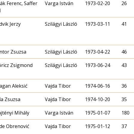
ák Ferenc, Saffer
Varga István
1973-02-20
26
l
dvik Jerzy
Szilágyi László
1973-03-11
41
ntor Zsuzsa
Szilágyi László
1973-04-22
46
ricz Zsigmond
Szilágyi László
1973-06-24
43
agan Aleksić
Vajda Tibor
1974-06-16
36
la Zsuzsa
Vajda Tibor
1974-10-20
35
jtényi Mihály
Varga István
1975-01-07
180
de Obrenović
Vajda Tibor
1975-01-12
37