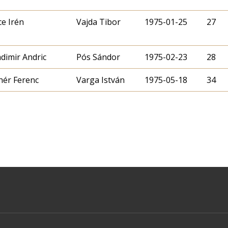
ce Irén
Vajda Tibor
1975-01-25
27
adimir Andric
Pós Sándor
1975-02-23
28
hér Ferenc
Varga István
1975-05-18
34