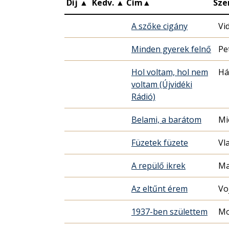
Díj
▲
Kedv.
▲
Cím
▲
Sze
A szőke cigány
Vi
Minden gyerek felnő
Pe
Hol voltam, hol nem
Há
voltam (Újvidéki
Rádió)
Belami, a barátom
Mi
Füzetek füzete
Vl
A repülő ikrek
Ma
Az eltűnt érem
Vo
1937-ben születtem
Mo