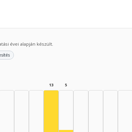
ási évei alapján készült.
esítés
13
5
Színész, 1970–1974: 13