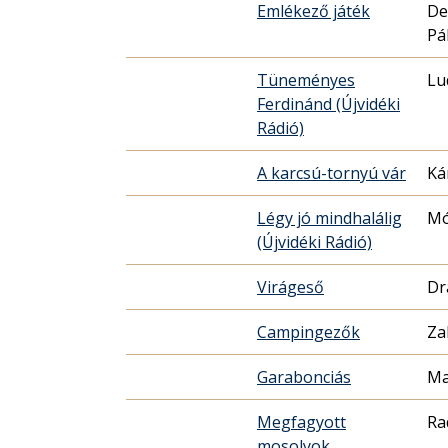
Emlékező játék
De
Pá
Tüneményes
Lu
Ferdinánd (Újvidéki
Rádió)
A karcsú-tornyú vár
Ká
Légy jó mindhalálig
Mó
(Újvidéki Rádió)
Virágeső
Dr
Campingezők
Za
Garabonciás
Ma
Megfagyott
Ra
mosolyok