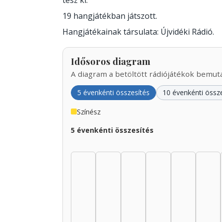
tesz ki.
19 hangjátékban játszott.
Hangjátékainak társulata: Újvidéki Rádió.
Idősoros diagram
A diagram a betöltött rádiójátékok bemutat
5 évenkénti összesítés
10 évenkénti össz
Színész
5 évenkénti összesítés