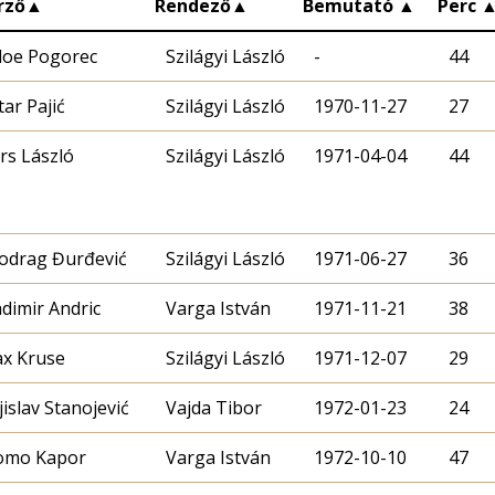
rző
▲
Rendező
▲
Bemutató
▲
Perc
doe Pogorec
Szilágyi László
-
44
tar Pajić
Szilágyi László
1970-11-27
27
rs László
Szilágyi László
1971-04-04
44
odrag Đurđević
Szilágyi László
1971-06-27
36
adimir Andric
Varga István
1971-11-21
38
x Kruse
Szilágyi László
1971-12-07
29
jislav Stanojević
Vajda Tibor
1972-01-23
24
mo Kapor
Varga István
1972-10-10
47