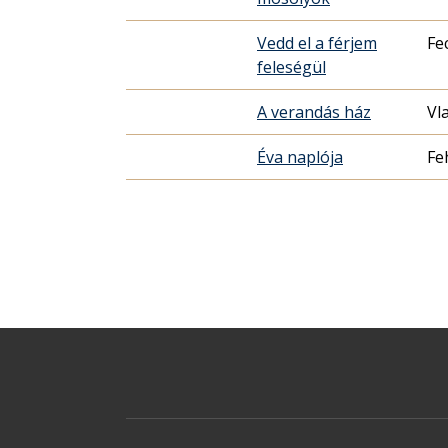
Vedd el a férjem
Fe
feleségül
A verandás ház
Vl
Éva naplója
Fe