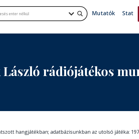
Mutatók
Stat
 László rádiójátékos m
játszott hangjátékban; adatbázisunkban az utolsó játéka: 197