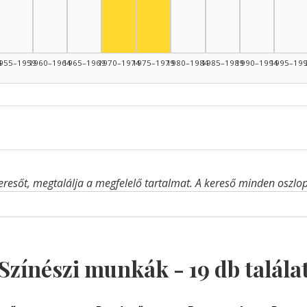
Színész, 1975–1979: 5
4
955–1959
1960–1964
1965–1969
1970–1974
1975–1979
1980–1984
1985–1989
1990–1994
1995–19
eresőt, megtalálja a megfelelő tartalmat. A kereső minden oszlop 
Színészi munkák -
19
db talála