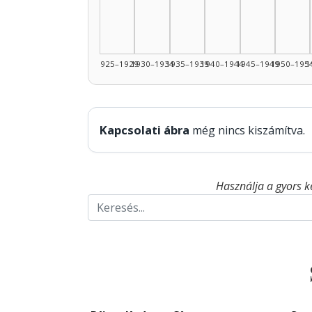
1925–1929
1930–1934
1935–1939
1940–1944
1945–1949
1950–195
1
Kapcsolati ábra
még nincs kiszámítva.
Használja a gyors k