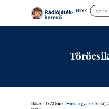
Tovább a navigációhoz
Tovább a tartalomhoz
Hírek
Töröcsik
Először 1970 (címe:
Minden gyerek felnő
) 