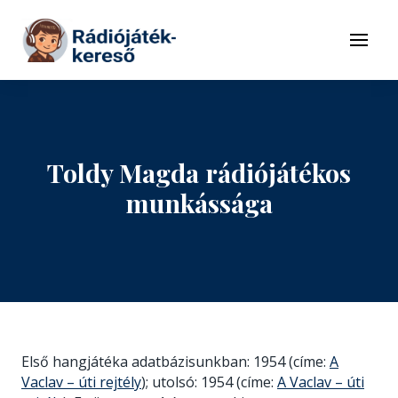
Tovább a navigációhoz
Tovább a tartalomhoz
Menü
Toldy Magda rádiójátékos
munkássága
Első hangjátéka adatbázisunkban: 1954 (címe:
A
Vaclav – úti rejtély
); utolsó: 1954 (címe:
A Vaclav – úti