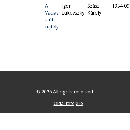
A
Igor
Szász
1954-09
Vaclav
Lukovszky
Károly
– úti
rejtély
© 2026 All rights reserved.
Oldal tetejére