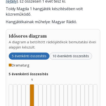
rejtély
). Ez összesen 1 évet tesz ki.
Toldy Magda 1 hangjáték készítésében volt
közreműködő.
Hangjátékainak műhelye: Magyar Rádió.
Idősoros diagram
A diagram a betöltött rádiójátékok bemutatási évei
alapján készült.
5 évenkénti összesítés
10 évenkénti összesítés
Dramaturg
5 évenkénti összesítés
1