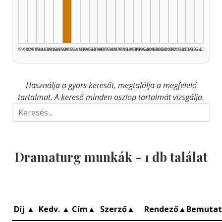
Dramaturg, 1950–1954: 1
1925–1929
1930–1934
1935–1939
1940–1944
1945–1949
1950–1954
1955–1959
1960–1964
1965–1969
1970–1974
1975–1979
1980–1984
1985–1989
1990–1994
1995–1999
2000–2004
2005–2009
2010–2014
2015–2019
2020–2024
2025–2026
Használja a gyors keresőt, megtalálja a megfelelő
tartalmat. A kereső minden oszlop tartalmát vizsgálja.
Dramaturg munkák -
1
db találat
Díj
▲
Kedv.
▲
Cím
▲
Szerző
▲
Rendező
▲
Bemuta