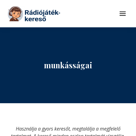
Tovább a navigációhoz
Tovább a tartalomhoz
Menü
munkásságai
Használja a gyors keresőt, megtalálja a megfelelő