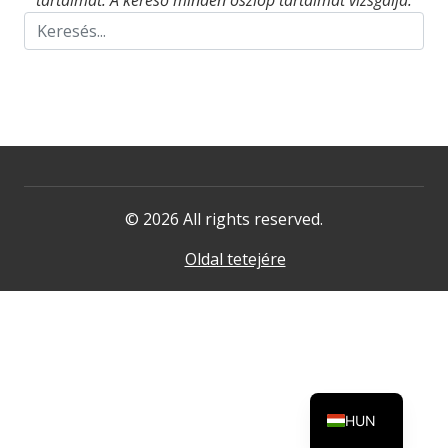
tartalmat. A kereső minden oszlop tartalmát vizsgálja.
© 2026 All rights reserved.
Oldal tetejére
HUN