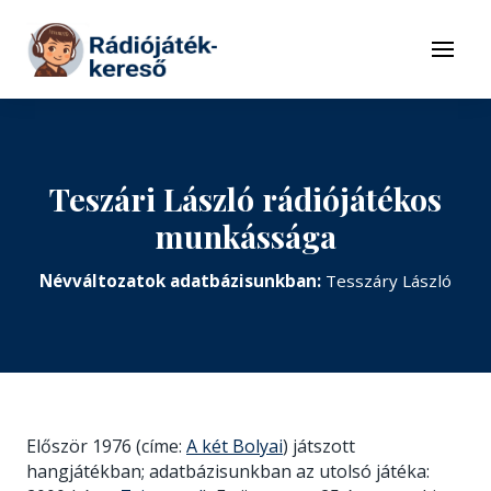
Tovább a navigációhoz
Tovább a tartalomhoz
Menü
Teszári László rádiójátékos
munkássága
Névváltozatok adatbázisunkban:
Tesszáry László
Először 1976 (címe:
A két Bolyai
) játszott
hangjátékban; adatbázisunkban az utolsó játéka: