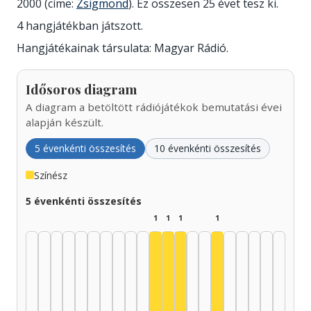
2000 (címe:
Zsigmond
). Ez összesen 25 évet tesz ki.
4 hangjátékban játszott.
Hangjátékainak társulata: Magyar Rádió.
Idősoros diagram
A diagram a betöltött rádiójátékok bemutatási évei
alapján készült.
5 évenkénti összesítés
10 évenkénti összesítés
Színész
5 évenkénti összesítés
1
1
1
1
Színész, 1975–1979: 1
Színész, 1980–1984: 1
Színész, 1985–1989: 1
Színész, 2000–200