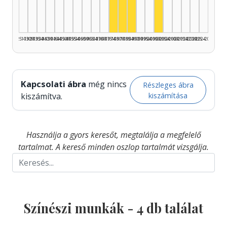
1925–1929
1930–1934
1935–1939
1940–1944
1945–1949
1950–1954
1955–1959
1960–1964
1965–1969
1970–1974
1975–1979
1980–1984
1985–1989
1990–1994
1995–1999
2000–2004
2005–2009
2010–2014
2015–2019
2020–2024
2025–2026
Kapcsolati ábra
még nincs
Részleges ábra
kiszámítása
kiszámítva.
Használja a gyors keresőt, megtalálja a megfelelő
tartalmat. A kereső minden oszlop tartalmát vizsgálja.
Színészi munkák -
4
db találat