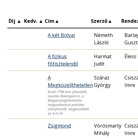
Díj
▲
Kedv.
▲
Cím
▲
Szerző
▲
Rende
A két Bolyai
Németh
Barla
László
Guszt
A fizikus
Harmat
Éless
főtisztelendő
Judit
A
Száraz
Csisz
Megközelíthetetlen
György
Imre
A mű 1794-ben játszódik,
miután Robespierre, a
Megvesztegethetetlen
megszabadult politikai
ellenfeleitől, megkezdődik
az ő és tá
Zsigmond
Vörösmarty
Csisz
Mihály
Imre