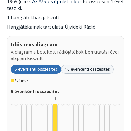
1969 (címe:
Az A/5-ös épület titka
). Ez összesen 1 évet
tesz ki.
1 hangjátékban játszott.
Hangjátékainak társulata: Újvidéki Rádió.
Idősoros diagram
A diagram a betöltött rádiójátékok bemutatási évei
alapján készült.
5 évenkénti összesítés
10 évenkénti összesítés
Színész
5 évenkénti összesítés
1