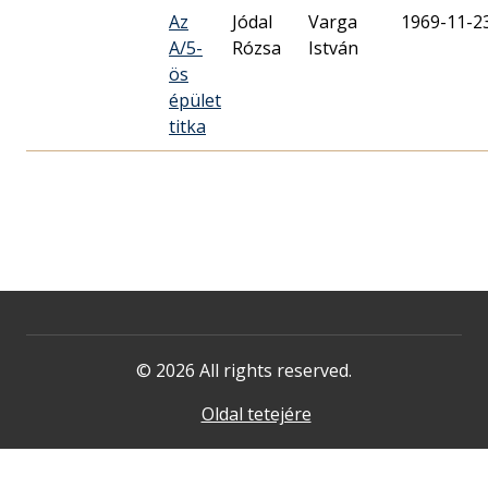
Az
Jódal
Varga
1969-11-2
A/5-
Rózsa
István
ös
épület
titka
© 2026 All rights reserved.
Oldal tetejére