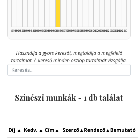
Színész, 1965–1969: 1
1925–1929
1930–1934
1935–1939
1940–1944
1945–1949
1950–1954
1955–1959
1960–1964
1965–1969
1970–1974
1975–1979
1980–1984
1985–1989
1990–1994
1995–1999
2000–2004
2005–2009
2010–2014
2015–2019
2020–2024
2025–2026
Használja a gyors keresőt, megtalálja a megfelelő
tartalmat. A kereső minden oszlop tartalmát vizsgálja.
Színészi munkák -
1
db találat
Díj
▲
Kedv.
▲
Cím
▲
Szerző
▲
Rendező
▲
Bemutató