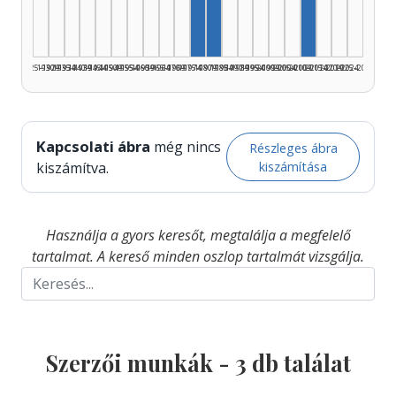
1925–1929
1930–1934
1935–1939
1940–1944
1945–1949
1950–1954
1955–1959
1960–1964
1965–1969
1970–1974
1975–1979
1980–1984
1985–1989
1990–1994
1995–1999
2000–2004
2005–2009
2010–2014
2015–2019
2020–2024
2025–2026
Kapcsolati ábra
még nincs
Részleges ábra
kiszámítása
kiszámítva.
Használja a gyors keresőt, megtalálja a megfelelő
tartalmat. A kereső minden oszlop tartalmát vizsgálja.
Szerzői munkák -
3
db találat