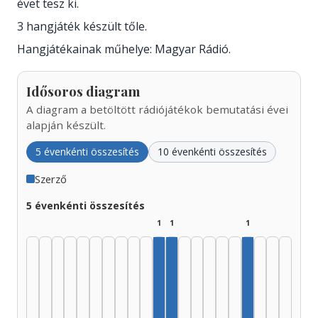
évet tesz ki.
3 hangjáték készült tőle.
Hangjátékainak műhelye: Magyar Rádió.
Idősoros diagram
A diagram a betöltött rádiójátékok bemutatási évei
alapján készült.
5 évenkénti összesítés
10 évenkénti összesítés
Szerző
5 évenkénti összesítés
1
1
1
Szerző, 1975–1979: 1
Szerző, 1980–1984: 1
Szerző, 2010