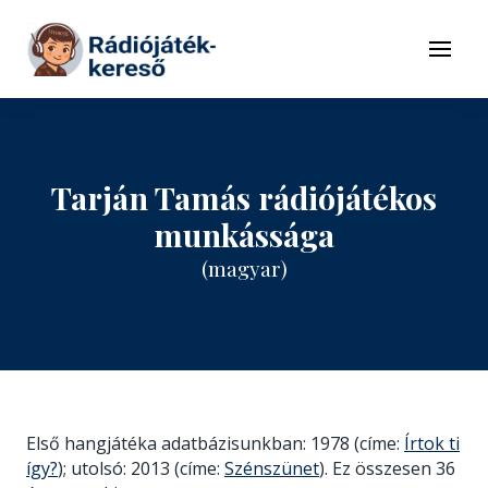
Tovább a navigációhoz
Tovább a tartalomhoz
Menü
Tarján Tamás rádiójátékos
munkássága
(magyar)
Első hangjátéka adatbázisunkban: 1978 (címe:
Írtok ti
így?
); utolsó: 2013 (címe:
Szénszünet
). Ez összesen 36