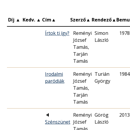
Díj
▲
Kedv.
▲
Cím
▲
Szerző
▲
Rendező
▲
Bemu
Írtok ti így?
Reményi
Simon
1978
József
László
Tamás,
Tarján
Tamás
Irodalmi
Reményi
Turián
1984
paródiák
József
György
Tamás,
Tarján
Tamás
🔈
Reményi
Görög
2013
Szénszünet
József
László
Tamás,