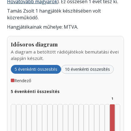
Hovatovább magyarok
). Ez összesen 1 évet tesz ki.
Tamás Zsolt 1 hangjáték készítésében volt
közreműködő.
Hangjátékainak műhelye: MTVA.
Idősoros diagram
A diagram a betöltött rádiójátékok bemutatási évei
alapján készült.
5 évenkénti összesítés
10 évenkénti összesítés
Rendező
5 évenkénti összesítés
1