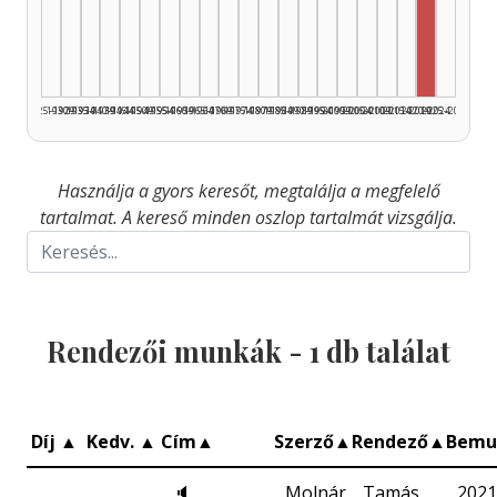
Rendező
1925–1929
1930–1934
1935–1939
1940–1944
1945–1949
1950–1954
1955–1959
1960–1964
1965–1969
1970–1974
1975–1979
1980–1984
1985–1989
1990–1994
1995–1999
2000–2004
2005–2009
2010–2014
2015–2019
2020–2024
2025–2026
Használja a gyors keresőt, megtalálja a megfelelő
tartalmat. A kereső minden oszlop tartalmát vizsgálja.
Rendezői munkák -
1
db találat
Díj
▲
Kedv.
▲
Cím
▲
Szerző
▲
Rendező
▲
Bemu
🔈
Molnár
Tamás
2021