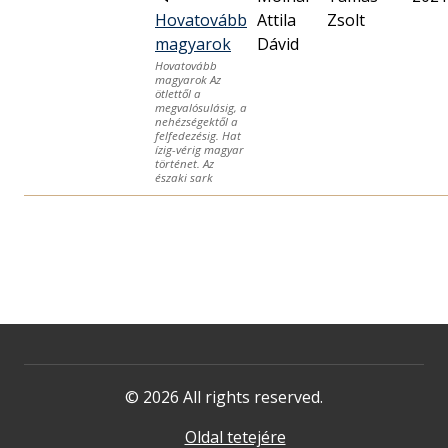
Hovatovább
Attila
Zsolt
magyarok
Dávid
Hovatovább
magyarok Az
ötlettől a
megvalósulásig, a
nehézségektől a
felfedezésig. Hat
ízig-vérig magyar
történet. Az
északi sark
© 2026 All rights reserved.
Oldal tetejére