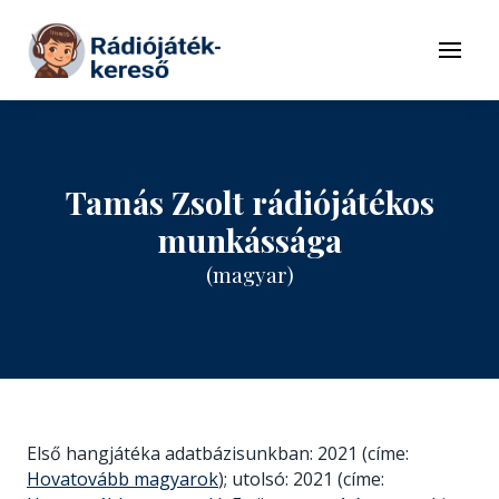
Tovább a navigációhoz
Tovább a tartalomhoz
Menü
Tamás Zsolt rádiójátékos
munkássága
(magyar)
Első hangjátéka adatbázisunkban: 2021 (címe:
Hovatovább magyarok
); utolsó: 2021 (címe: