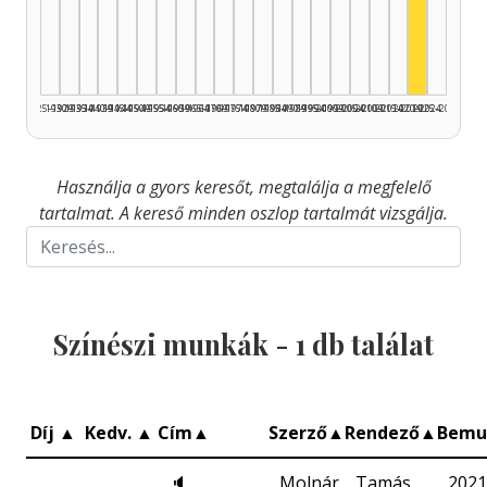
Színész,
1925–1929
1930–1934
1935–1939
1940–1944
1945–1949
1950–1954
1955–1959
1960–1964
1965–1969
1970–1974
1975–1979
1980–1984
1985–1989
1990–1994
1995–1999
2000–2004
2005–2009
2010–2014
2015–2019
2020–2024
2025–2026
Használja a gyors keresőt, megtalálja a megfelelő
tartalmat. A kereső minden oszlop tartalmát vizsgálja.
Színészi munkák -
1
db találat
Díj
▲
Kedv.
▲
Cím
▲
Szerző
▲
Rendező
▲
Bemu
🔈
Molnár
Tamás
2021