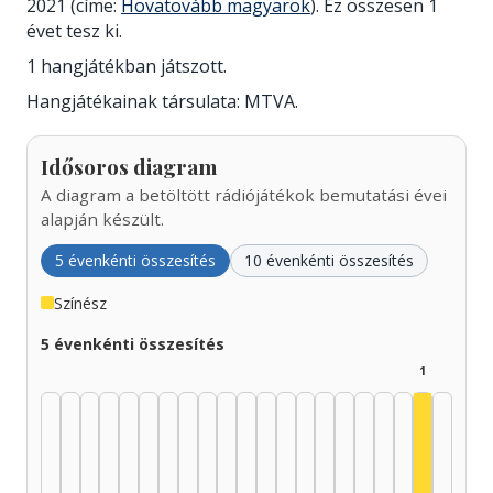
2021 (címe:
Hovatovább magyarok
). Ez összesen 1
évet tesz ki.
1 hangjátékban játszott.
Hangjátékainak társulata: MTVA.
Idősoros diagram
A diagram a betöltött rádiójátékok bemutatási évei
alapján készült.
5 évenkénti összesítés
10 évenkénti összesítés
Színész
5 évenkénti összesítés
1