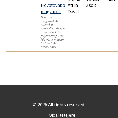
Hovatovább
Attila
Zsolt
magyarok
Dávid
Hovatovább
magyarok Az
ötlettől a
megvalósulásig, a
nehézségektől a
felfedezésig. Hat
ízig-vérig magyar
történet. Az
északi sark
© 2026 All rights reserved.
Oldal tetejére