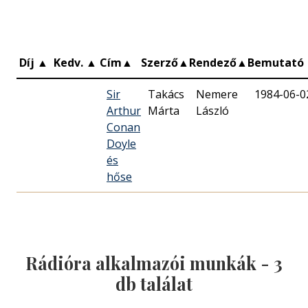
Díj
▲
Kedv.
▲
Cím
▲
Szerző
▲
Rendező
▲
Bemutató
Sir
Takács
Nemere
1984-06-0
Arthur
Márta
László
Conan
Doyle
és
hőse
Rádióra alkalmazói munkák -
3
db találat