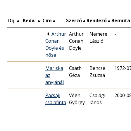
Díj
▲
Kedv.
▲
Cím
▲
Szerző
▲
Rendező
▲
Bemuta
🔈
Arthur
Arthur
Nemere
-
Conan
Conan
László
Doyle és
Doyle
hőse
Mariska
Csáth
Bencze
1972-0
az
Géza
Zsuzsa
anyjánál
Pacsaji
Végh
Csajági
2000-0
csalafinta
György
János