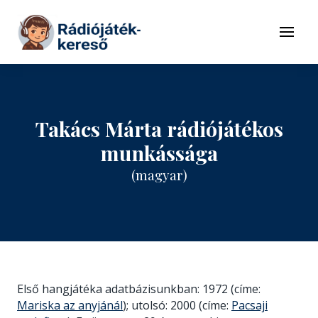
Tovább a navigációhoz
Tovább a tartalomhoz
Menü
Takács Márta rádiójátékos
munkássága
(magyar)
Első hangjátéka adatbázisunkban: 1972 (címe:
Mariska az anyjánál
); utolsó: 2000 (címe:
Pacsaji