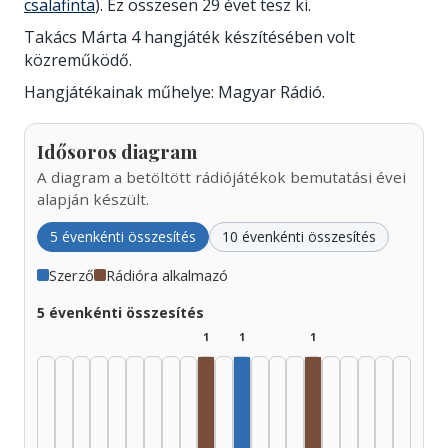
csalafinta
). Ez összesen 29 évet tesz ki.
Takács Márta 4 hangjáték készítésében volt
közreműködő.
Hangjátékainak műhelye: Magyar Rádió.
Idősoros diagram
A diagram a betöltött rádiójátékok bemutatási évei
alapján készült.
5 évenkénti összesítés
10 évenkénti összesítés
Szerző
Rádióra alkalmazó
5 évenkénti összesítés
1
1
1