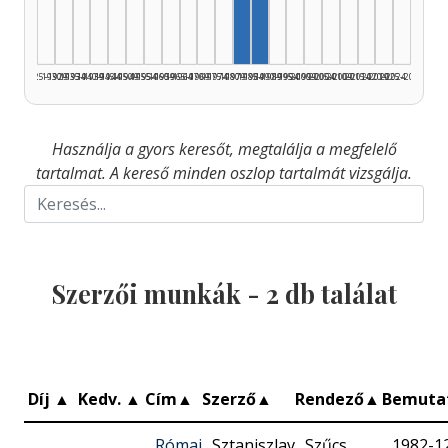
1925–1929
1930–1934
1935–1939
1940–1944
1945–1949
1950–1954
1955–1959
1960–1964
1965–1969
1970–1974
1975–1979
1980–1984
1985–1989
1990–1994
1995–1999
2000–2004
2005–2009
2010–2014
2015–2019
2020–2024
2025–2026
Használja a gyors keresőt, megtalálja a megfelelő
tartalmat. A kereső minden oszlop tartalmát vizsgálja.
Szerzői munkák -
2
db találat
Díj
▲
Kedv.
▲
Cím
▲
Szerző
▲
Rendező
▲
Bemuta
Római
Sztaniszlav
Szűcs
1982-1