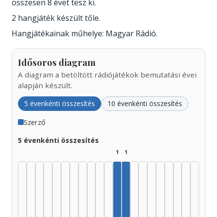
összesen 8 évet tesz ki.
2 hangjáték készült tőle.
Hangjátékainak műhelye: Magyar Rádió.
Idősoros diagram
A diagram a betöltött rádiójátékok bemutatási évei
alapján készült.
5 évenkénti összesítés
10 évenkénti összesítés
Szerző
5 évenkénti összesítés
1
1
Szerző, 1980–1984: 1
Szerző, 1985–1989: 1