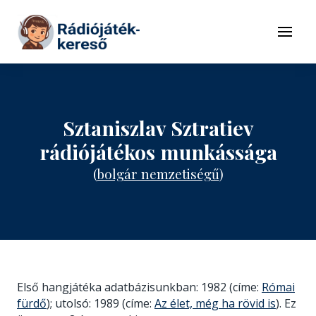
Tovább a navigációhoz
Tovább a tartalomhoz
Menü
Sztaniszlav Sztratiev
rádiójátékos munkássága
(
bolgár nemzetiségű
)
Első hangjátéka adatbázisunkban: 1982 (címe:
Római
fürdő
); utolsó: 1989 (címe:
Az élet, még ha rövid is
). Ez