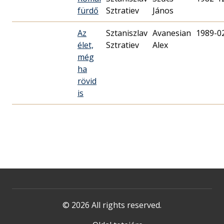
fürdő
Sztratiev
János
Az
Sztaniszlav
Avanesian
1989-0
élet,
Sztratiev
Alex
még
ha
rövid
is
© 2026 All rights reserved.