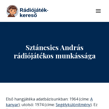
Tovább a navigációhoz
Tovább a tartalomhoz
Menü
Sztáncsics András
rádiójátékos munkássága
Első hangjátéka adatbázisunkban: 1964 (címe:
A
kanyar
); utolsó: 1974 (címe:
Segélykülönítmény
). Ez