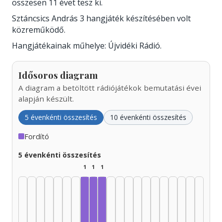
összesen 11 évet tesz ki.
Sztáncsics András 3 hangjáték készítésében volt
közreműködő.
Hangjátékainak műhelye: Újvidéki Rádió.
Idősoros diagram
A diagram a betöltött rádiójátékok bemutatási évei
alapján készült.
5 évenkénti összesítés
10 évenkénti összesítés
Fordító
5 évenkénti összesítés
1
1
1