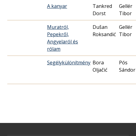
A kanyar
Tankred
Gellér
Dorst
Tibor
Muratról,
Dušan
Gellér
Pepekről,
Roksandić
Tibor
Angyelaról és
rólam
Segélykülönítmény
Bora
Pós
Oljačić
Sándor