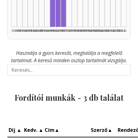
Fordító, 1960–1964: 1
Fordító, 1965–1969: 1
Fordító, 1970–1974: 1
1925–1929
1930–1934
1935–1939
1940–1944
1945–1949
1950–1954
1955–1959
1960–1964
1965–1969
1970–1974
1975–1979
1980–1984
1985–1989
1990–1994
1995–1999
2000–2004
2005–2009
2010–2014
2015–2019
2020–2024
2025–2026
Használja a gyors keresőt, megtalálja a megfelelő
tartalmat. A kereső minden oszlop tartalmát vizsgálja.
Fordítói munkák -
3
db találat
Díj
▲
Kedv.
▲
Cím
▲
Szerző
▲
Rendez