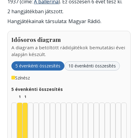
1937 (címe:
A ballerina
). Ez összesen 6 évet tesz ki.
2 hangjátékban játszott.
Hangjátékainak társulata: Magyar Rádió.
Idősoros diagram
A diagram a betöltött rádiójátékok bemutatási évei
alapján készült.
5 évenkénti összesítés
10 évenkénti összesítés
Színész
5 évenkénti összesítés
1
1
Színész, 1930–1934: 1
Színész, 1935–1939: 1