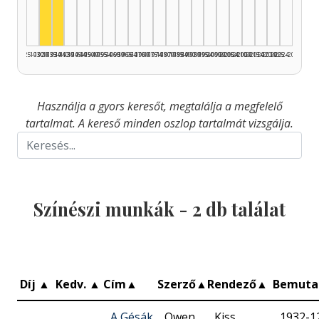
1925–1929
1930–1934
1935–1939
1940–1944
1945–1949
1950–1954
1955–1959
1960–1964
1965–1969
1970–1974
1975–1979
1980–1984
1985–1989
1990–1994
1995–1999
2000–2004
2005–2009
2010–2014
2015–2019
2020–2024
2025–2026
Használja a gyors keresőt, megtalálja a megfelelő
tartalmat. A kereső minden oszlop tartalmát vizsgálja.
Színészi munkák -
2
db találat
Díj
▲
Kedv.
▲
Cím
▲
Szerző
▲
Rendező
▲
Bemuta
A Gésák
Owen
Kiss
1932-1