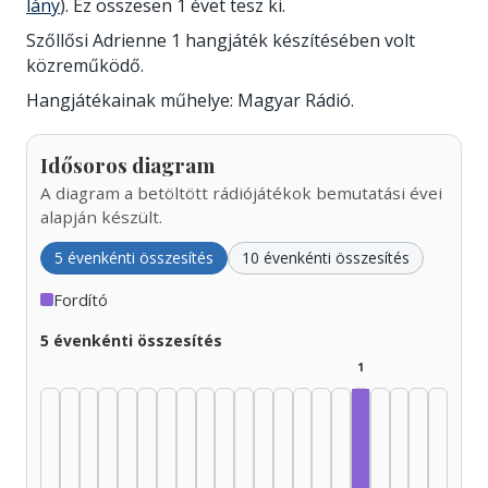
lány
). Ez összesen 1 évet tesz ki.
Szőllősi Adrienne 1 hangjáték készítésében volt
közreműködő.
Hangjátékainak műhelye: Magyar Rádió.
Idősoros diagram
A diagram a betöltött rádiójátékok bemutatási évei
alapján készült.
5 évenkénti összesítés
10 évenkénti összesítés
Fordító
5 évenkénti összesítés
1