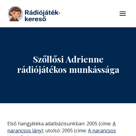
Tovább a navigációhoz
Tovább a tartalomhoz
Menü
Szőllősi Adrienne
rádiójátékos munkássága
Első hangjátéka adatbázisunkban: 2005 (címe:
A
narancsos lány
); utolsó: 2005 (címe:
A narancsos