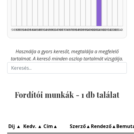
Fordító, 2005–2
1925–1929
1930–1934
1935–1939
1940–1944
1945–1949
1950–1954
1955–1959
1960–1964
1965–1969
1970–1974
1975–1979
1980–1984
1985–1989
1990–1994
1995–1999
2000–2004
2005–2009
2010–2014
2015–2019
2020–2024
2025–2026
Használja a gyors keresőt, megtalálja a megfelelő
tartalmat. A kereső minden oszlop tartalmát vizsgálja.
Fordítói munkák -
1
db találat
Díj
▲
Kedv.
▲
Cím
▲
Szerző
▲
Rendező
▲
Bemut