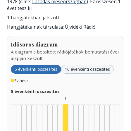
1978 (címe:
Lázadás meseországban
). Ez összesen 1
évet tesz ki.
1 hangjátékban játszott.
Hangjátékainak társulata: Újvidéki Rádió.
Idősoros diagram
A diagram a betöltött rádiójátékok bemutatási évei
alapján készült.
5 évenkénti összesítés
10 évenkénti összesítés
Színész
5 évenkénti összesítés
1