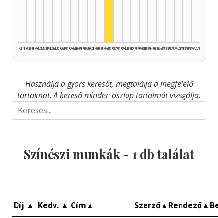
Színész, 1975–1979: 1
1925–1929
1930–1934
1935–1939
1940–1944
1945–1949
1950–1954
1955–1959
1960–1964
1965–1969
1970–1974
1975–1979
1980–1984
1985–1989
1990–1994
1995–1999
2000–2004
2005–2009
2010–2014
2015–2019
2020–2024
2025–2026
Használja a gyors keresőt, megtalálja a megfelelő
tartalmat. A kereső minden oszlop tartalmát vizsgálja.
Színészi munkák -
1
db találat
Díj
▲
Kedv.
▲
Cím
▲
Szerző
▲
Rendező
▲
B