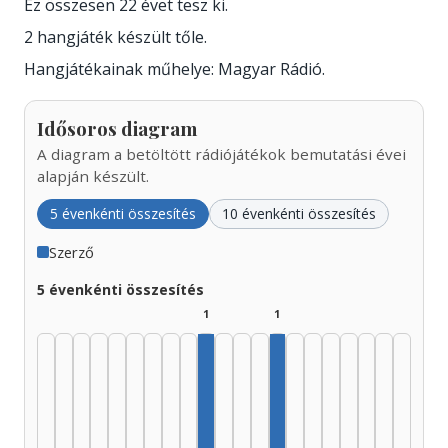
Ez összesen 22 évet tesz ki.
2 hangjáték készült tőle.
Hangjátékainak műhelye: Magyar Rádió.
Idősoros diagram
A diagram a betöltött rádiójátékok bemutatási évei
alapján készült.
5 évenkénti összesítés
10 évenkénti összesítés
Szerző
5 évenkénti összesítés
1
1
Szerző, 1970–1974: 1
Szerző, 1990–1994: 1