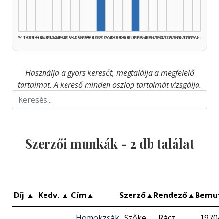
1925–1929
1930–1934
1935–1939
1940–1944
1945–1949
1950–1954
1955–1959
1960–1964
1965–1969
1970–1974
1975–1979
1980–1984
1985–1989
1990–1994
1995–1999
2000–2004
2005–2009
2010–2014
2015–2019
2020–2024
2025–2026
Használja a gyors keresőt, megtalálja a megfelelő
tartalmat. A kereső minden oszlop tartalmát vizsgálja.
Szerzői munkák -
2
db találat
Díj
▲
Kedv.
▲
Cím
▲
Szerző
▲
Rendező
▲
Bemu
Homokzsák
Szőke
Rácz
1970