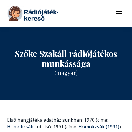
Tovább a navigációhoz
Tovább a tartalomhoz
Menü
Szőke Szakáll rádiójátékos
munkássága
(magyar)
Első hangjátéka adatbázisunkban: 1970 (címe:
Homokzsák
); utolsó: 1991 (címe:
Homokzsák (1991)
).