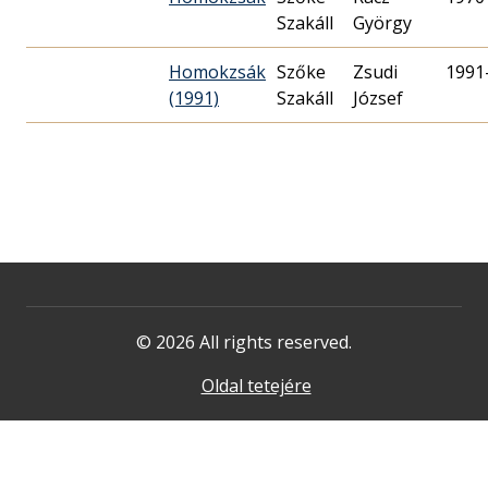
Szakáll
György
Homokzsák
Szőke
Zsudi
1991
(1991)
Szakáll
József
© 2026 All rights reserved.
Oldal tetejére