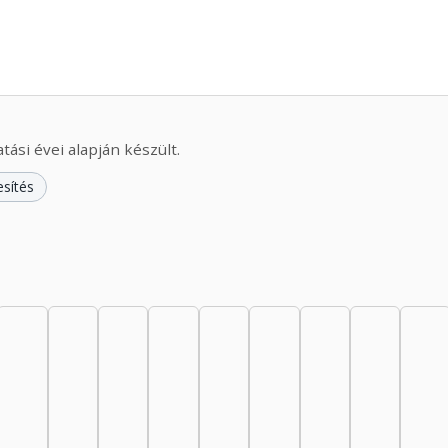
ási évei alapján készült.
esítés