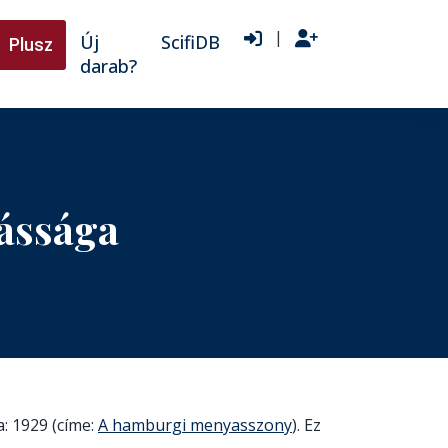
|
Új
ScifiDB
Plusz
darab?
ássága
: 1929 (címe:
A hamburgi menyasszony
). Ez