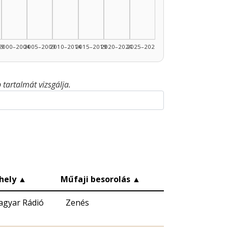
99
2000–2004
2005–2009
2010–2014
2015–2019
2020–2024
2025–2026
tartalmát vizsgálja.
hely
▲
Műfaji besorolás
▲
gyar Rádió
Zenés