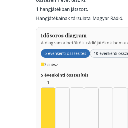
összesen 1 évet tesz ki.
1 hangjátékban játszott.
Hangjátékainak társulata: Magyar Rádió.
Idősoros diagram
A diagram a betöltött rádiójátékok bemutat
5 évenkénti összesítés
10 évenkénti össz
Színész
5 évenkénti összesítés
1
Színész, 1925–1929: 1