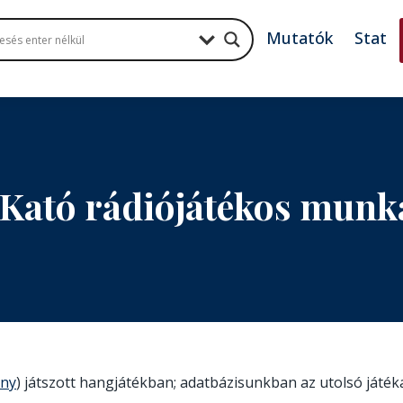
Mutatók
Stat
 Kató rádiójátékos munk
ony
) játszott hangjátékban; adatbázisunkban az utolsó játéka