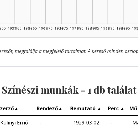
4
955–1959
1960–1964
1965–1969
1970–1974
1975–1979
1980–1984
1985–1989
1990–1994
1995–19
eresőt, megtalálja a megfelelő tartalmat. A kereső minden oszlop 
Színészi munkák -
1
db találat
zerző
▲
Rendező
▲
Bemutató
▲
Perc
▲
Mű
Kulinyi Ernő
-
1929-03-02
-
Ma