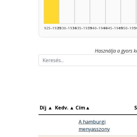
1925–1929
1930–1934
1935–1939
1940–1944
1945–1949
1950–195
1
Használja a gyors k
Díj
▲
Kedv.
▲
Cím
▲
S
A hamburgi
menyasszony