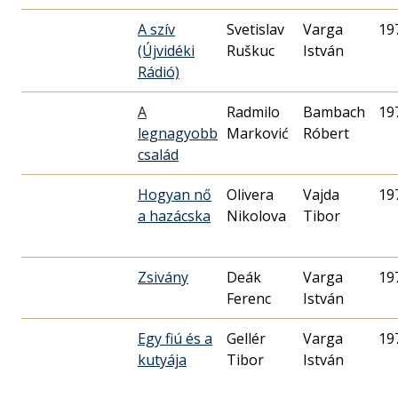
A szív
Svetislav
Varga
19
(Újvidéki
Ruškuc
István
Rádió)
A
Radmilo
Bambach
19
legnagyobb
Marković
Róbert
család
Hogyan nő
Olivera
Vajda
19
a hazácska
Nikolova
Tibor
Zsivány
Deák
Varga
19
Ferenc
István
Egy fiú és a
Gellér
Varga
19
kutyája
Tibor
István