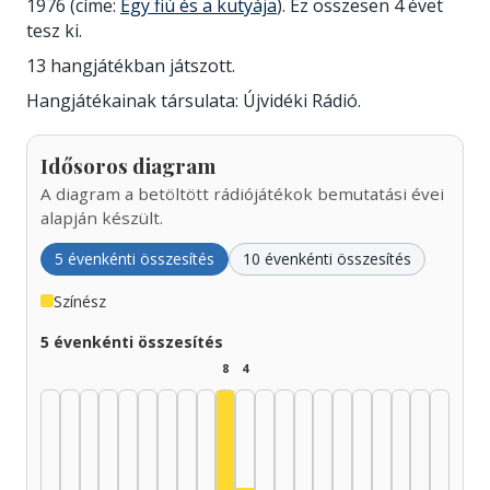
1976 (címe:
Egy fiú és a kutyája
). Ez összesen 4 évet
tesz ki.
13 hangjátékban játszott.
Hangjátékainak társulata: Újvidéki Rádió.
Idősoros diagram
A diagram a betöltött rádiójátékok bemutatási évei
alapján készült.
5 évenkénti összesítés
10 évenkénti összesítés
Színész
5 évenkénti összesítés
8
4