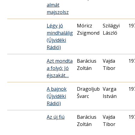
almát
majszolsz
Légy jó
Móricz
Szilágyi
19
mindhalálig
Zsigmond
László
(Újvidéki
Rádió)
Azt mondta
Barácius
Vajda
19
a folyó: Jó
Zoltán
Tibor
éjszakát…
A bajnok
Dragoljub
Varga
19
(Újvidéki
Švarc
István
Rádió)
Az új fiú
Barácius
Vajda
19
Zoltán
Tibor