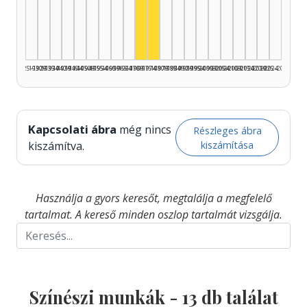
Színész, 1970–1974: 8
Színész, 1975–1979: 4
1925–1929
1930–1934
1935–1939
1940–1944
1945–1949
1950–1954
1955–1959
1960–1964
1965–1969
1970–1974
1975–1979
1980–1984
1985–1989
1990–1994
1995–1999
2000–2004
2005–2009
2010–2014
2015–2019
2020–2024
2025–2026
Kapcsolati ábra
még nincs
Részleges ábra
kiszámítása
kiszámítva.
Használja a gyors keresőt, megtalálja a megfelelő
tartalmat. A kereső minden oszlop tartalmát vizsgálja.
Színészi munkák -
13
db találat