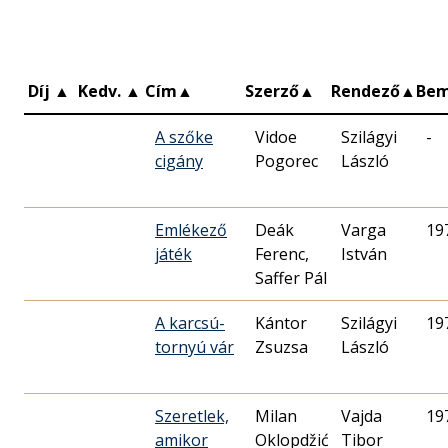
Díj
▲
Kedv.
▲
Cím
▲
Szerző
▲
Rendező
▲
Be
A szőke
Vidoe
Szilágyi
-
cigány
Pogorec
László
Emlékező
Deák
Varga
19
játék
Ferenc,
István
Saffer Pál
A karcsú-
Kántor
Szilágyi
19
tornyú vár
Zsuzsa
László
Szeretlek,
Milan
Vajda
19
amikor
Oklopdžić
Tibor