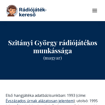
Tovább a navigációhoz
Tovább a tartalomhoz
Menü
Szitányi György rádiójátékos
munkássága
(magyar)
Első hangjátéka adatbázisunkban: 1993 (címe:
Évszázados úrnak alázatosan jelentem
); utolsó: 1995