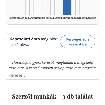
Szerző, 1995–1999: 
1925–1929
1930–1934
1935–1939
1940–1944
1945–1949
1950–1954
1955–1959
1960–1964
1965–1969
1970–1974
1975–1979
1980–1984
1985–1989
1990–1994
1995–1999
2000–2004
2005–2009
2010–2014
2015–2019
2020–2024
2025–2026
Kapcsolati ábra
még nincs
Részleges ábra
kiszámítása
kiszámítva.
Használja a gyors keresőt, megtalálja a megfelelő
tartalmat. A kereső minden oszlop tartalmát vizsgálja.
Szerzői munkák -
3
db találat