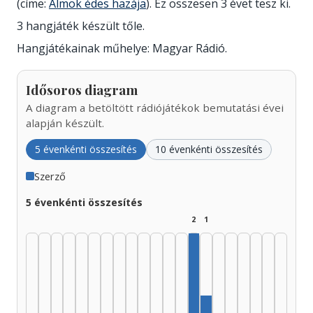
(címe:
Álmok édes hazája
). Ez összesen 3 évet tesz ki.
3 hangjáték készült tőle.
Hangjátékainak műhelye: Magyar Rádió.
Idősoros diagram
A diagram a betöltött rádiójátékok bemutatási évei
alapján készült.
5 évenkénti összesítés
10 évenkénti összesítés
Szerző
5 évenkénti összesítés
2
1
Szerző, 1990–1994: 2