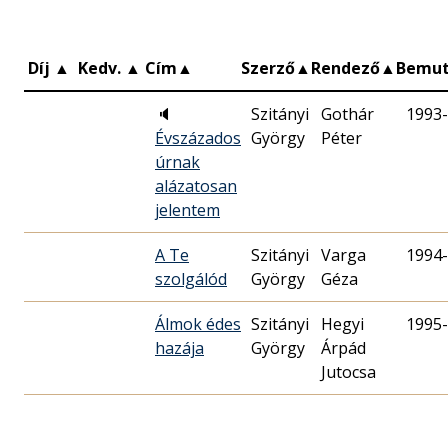
Díj
▲
Kedv.
▲
Cím
▲
Szerző
▲
Rendező
▲
Bemu
🔈
Szitányi
Gothár
1993-
Évszázados
György
Péter
úrnak
alázatosan
jelentem
A Te
Szitányi
Varga
1994-
szolgálód
György
Géza
Álmok édes
Szitányi
Hegyi
1995-
hazája
György
Árpád
Jutocsa