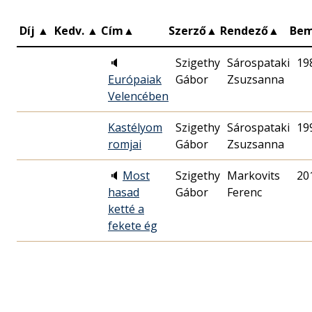
Díj
▲
Kedv.
▲
Cím
▲
Szerző
▲
Rendező
▲
Be
🔈
Szigethy
Sárospataki
19
Európaiak
Gábor
Zsuzsanna
Velencében
Kastélyom
Szigethy
Sárospataki
19
romjai
Gábor
Zsuzsanna
🔈
Most
Szigethy
Markovits
20
hasad
Gábor
Ferenc
ketté a
fekete ég