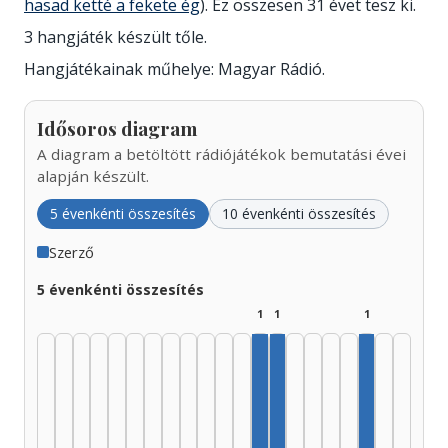
hasad ketté a fekete ég
). Ez összesen 31 évet tesz ki.
3 hangjáték készült tőle.
Hangjátékainak műhelye: Magyar Rádió.
Idősoros diagram
A diagram a betöltött rádiójátékok bemutatási évei
alapján készült.
5 évenkénti összesítés
10 évenkénti összesítés
Szerző
5 évenkénti összesítés
1
1
1
Szerző, 1985–1989: 1
Szerző, 1990–1994: 1
Szerző, 20