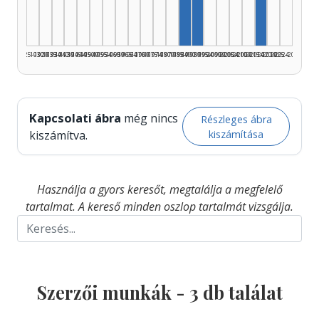
1925–1929
1930–1934
1935–1939
1940–1944
1945–1949
1950–1954
1955–1959
1960–1964
1965–1969
1970–1974
1975–1979
1980–1984
1985–1989
1990–1994
1995–1999
2000–2004
2005–2009
2010–2014
2015–2019
2020–2024
2025–2026
Kapcsolati ábra
még nincs
Részleges ábra
kiszámítása
kiszámítva.
Használja a gyors keresőt, megtalálja a megfelelő
tartalmat. A kereső minden oszlop tartalmát vizsgálja.
Szerzői munkák -
3
db találat