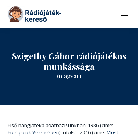
Tovább a navigációhoz
Tovább a tartalomhoz
Menü
Szigethy Gábor rádiójátékos
munkássága
(magyar)
Első hangjátéka adatbázisunkban: 1986 (címe:
Európaiak Velencében
); utolsó: 2016 (címe:
Most