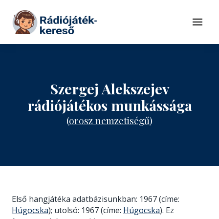
Tovább a navigációhoz
Tovább a tartalomhoz
Menü
Szergej Alekszejev
rádiójátékos munkássága
(
orosz nemzetiségű
)
Első hangjátéka adatbázisunkban: 1967 (címe:
Húgocska
); utolsó: 1967 (címe:
Húgocska
). Ez