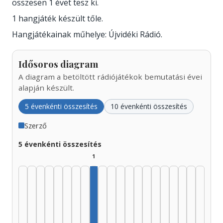
összesen 1 évet tesz ki.
1 hangjáték készült tőle.
Hangjátékainak műhelye: Újvidéki Rádió.
Idősoros diagram
A diagram a betöltött rádiójátékok bemutatási évei
alapján készült.
5 évenkénti összesítés
10 évenkénti összesítés
Szerző
5 évenkénti összesítés
1
Szerző, 1965–1969: 1