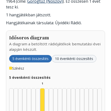
1964 (címe:
Görögtűz (Noszov)
). Ez összesen 1 évet
tesz ki.
1 hangjátékban játszott.
Hangjátékainak társulata: Újvidéki Rádió.
Idősoros diagram
A diagram a betöltött rádiójátékok bemutatási évei
alapján készült.
5 évenkénti összesítés
10 évenkénti összesítés
Színész
5 évenkénti összesítés
1