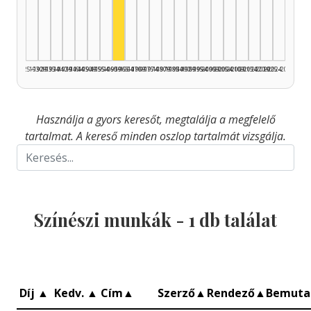
Színész, 1960–1964: 1
1925–1929
1930–1934
1935–1939
1940–1944
1945–1949
1950–1954
1955–1959
1960–1964
1965–1969
1970–1974
1975–1979
1980–1984
1985–1989
1990–1994
1995–1999
2000–2004
2005–2009
2010–2014
2015–2019
2020–2024
2025–2026
Használja a gyors keresőt, megtalálja a megfelelő
tartalmat. A kereső minden oszlop tartalmát vizsgálja.
Színészi munkák -
1
db találat
Díj
▲
Kedv.
▲
Cím
▲
Szerző
▲
Rendező
▲
Bemuta