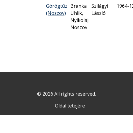
Görögtűz
Branka
Szilágyi
1964-1
(Noszov)
Uhlik,
László
Nyikolaj
Noszov
© 2026 All rights reserved.
Oldal tetejére