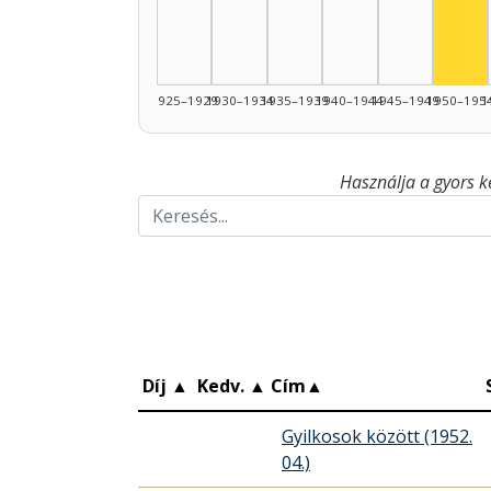
1925–1929
1930–1934
1935–1939
1940–1944
1945–1949
1950–195
1
Használja a gyors k
Díj
▲
Kedv.
▲
Cím
▲
Gyilkosok között (1952.
04.)