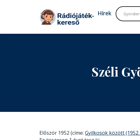
Tovább a navigációhoz
Tovább a tartalomhoz
Hírek
Széli G
Először 1952 (címe:
Gyilkosok között (1952. 