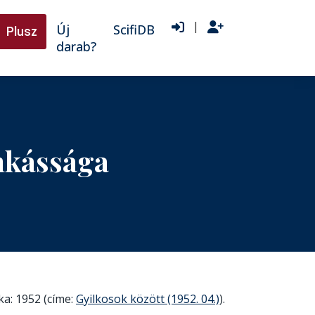
|
Új
ScifiDB
Plusz
darab?
nkássága
ka: 1952 (címe:
Gyilkosok között (1952. 04.)
).