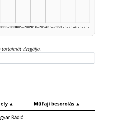
99
2000–2004
2005–2009
2010–2014
2015–2019
2020–2024
2025–2026
tartalmát vizsgálja.
ely
▲
Műfaji besorolás
▲
gyar Rádió