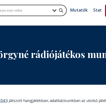
Mutatók
Stat
yörgyné rádiójátékos mu
04.)
) játszott hangjátékban; adatbázisunkban az utolsó játé