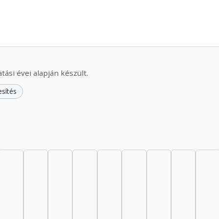
ási évei alapján készült.
esítés
nész, 1950–1954: 1