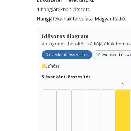
Ez összesen 1 évet tesz ki.
1 hangjátékban játszott.
Hangjátékainak társulata: Magyar Rádió.
Idősoros diagram
A diagram a betöltött rádiójátékok bemutat
5 évenkénti összesítés
10 évenkénti össz
Színész
5 évenkénti összesítés
1
Szí