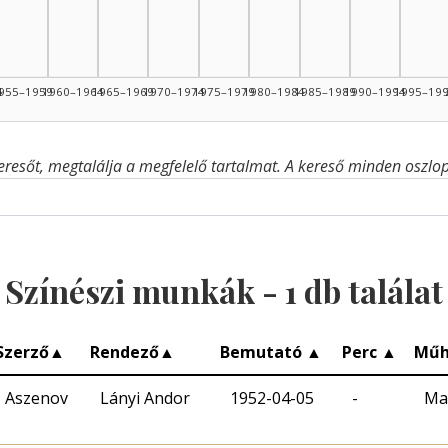
4
955–1959
1960–1964
1965–1969
1970–1974
1975–1979
1980–1984
1985–1989
1990–1994
1995–19
eresőt, megtalálja a megfelelő tartalmat. A kereső minden oszlop 
Színészi munkák -
1
db találat
Szerző
▲
Rendező
▲
Bemutató
▲
Perc
▲
Műh
Aszenov
Lányi Andor
1952-04-05
-
Ma