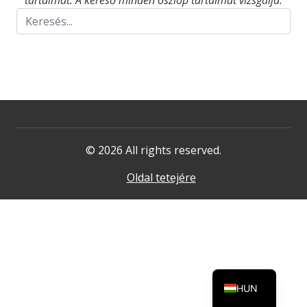
tartalmat. A kereső minden oszlop tartalmát vizsgálja.
© 2026 All rights reserved.
Oldal tetejére
HUN