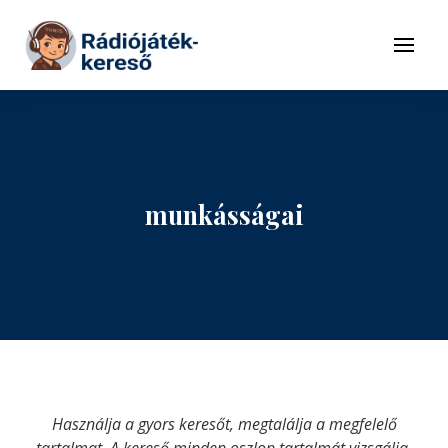
Tovább a navigációhoz
Tovább a tartalomhoz
Menü
munkásságai
Használja a gyors keresőt, megtalálja a megfelelő