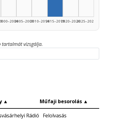
99
2000–2004
2005–2009
2010–2014
2015–2019
2020–2024
2025–2026
tartalmát vizsgálja.
y
▲
Műfaji besorolás
▲
vásárhelyi Rádió
Felolvasás