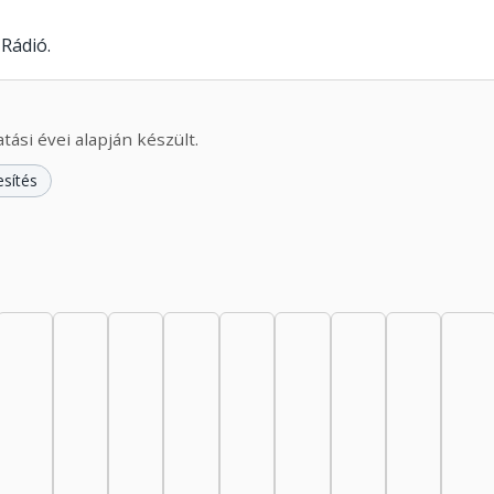
Rádió.
ási évei alapján készült.
esítés