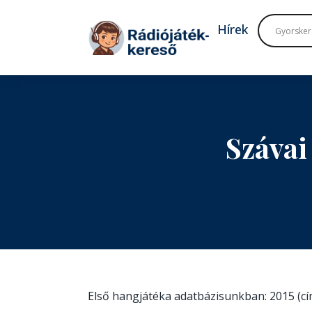
Tovább a navigációhoz
Tovább a tartalomhoz
Hírek
Szávai
Első hangjátéka adatbázisunkban: 2015 (c