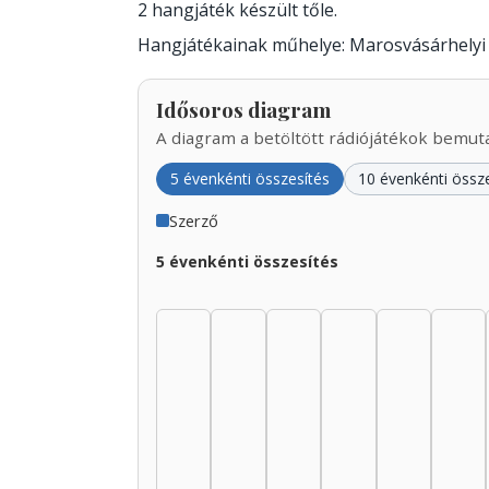
2 hangjáték készült tőle.
Hangjátékainak műhelye: Marosvásárhelyi 
Idősoros diagram
A diagram a betöltött rádiójátékok bemutat
5 évenkénti összesítés
10 évenkénti össz
Szerző
5 évenkénti összesítés