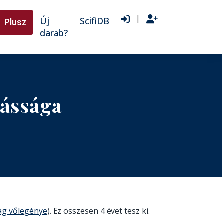
|
Új
ScifiDB
Plusz
darab?
kássága
tag vőlegénye
). Ez összesen 4 évet tesz ki.