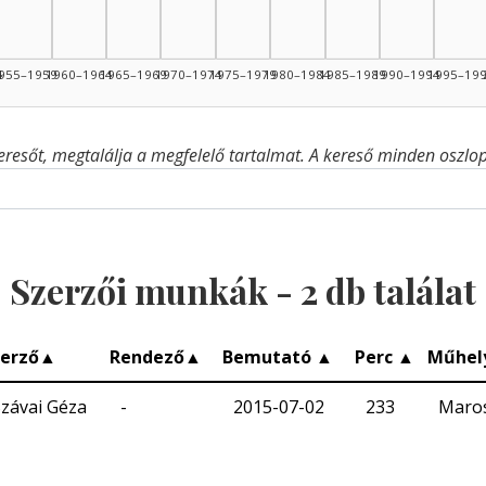
4
955–1959
1960–1964
1965–1969
1970–1974
1975–1979
1980–1984
1985–1989
1990–1994
1995–19
eresőt, megtalálja a megfelelő tartalmat. A kereső minden oszlop 
Szerzői munkák -
2
db találat
erző
▲
Rendező
▲
Bemutató
▲
Perc
▲
Műhel
závai Géza
-
2015-07-02
233
Maros