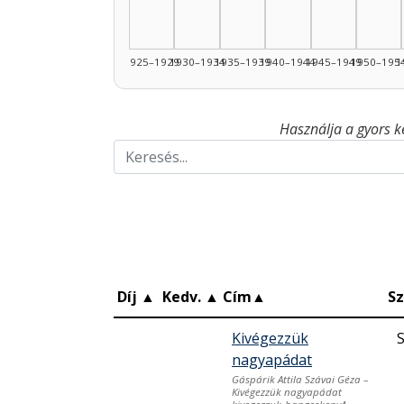
1925–1929
1930–1934
1935–1939
1940–1944
1945–1949
1950–195
1
Használja a gyors k
Díj
▲
Kedv.
▲
Cím
▲
Sz
Kivégezzük
S
nagyapádat
Gáspárik Attila Szávai Géza –
Kivégezzük nagyapádat