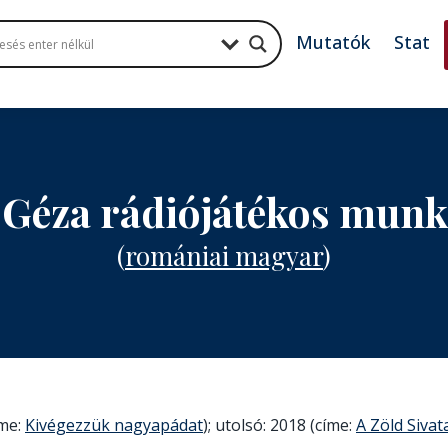
Mutatók
Stat
 Géza rádiójátékos mun
(
romániai magyar
)
íme:
Kivégezzük nagyapádat
); utolsó: 2018 (címe:
A Zöld Siva