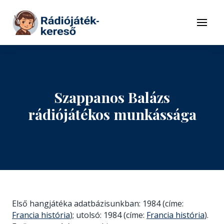
Tovább a navigációhoz
Tovább a tartalomhoz
Menü
Szappanos Balázs
rádiójátékos munkássága
Első hangjátéka adatbázisunkban: 1984 (címe:
Francia história
); utolsó: 1984 (címe:
Francia história
).