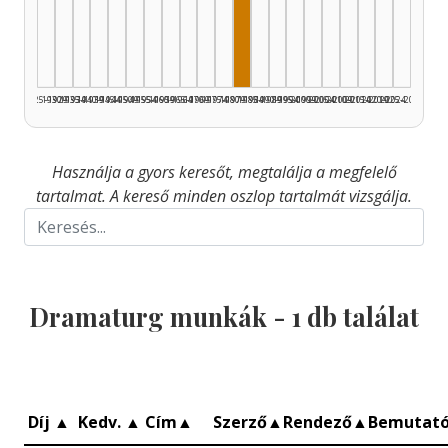
Dramaturg, 1980–1984: 1
1925–1929
1930–1934
1935–1939
1940–1944
1945–1949
1950–1954
1955–1959
1960–1964
1965–1969
1970–1974
1975–1979
1980–1984
1985–1989
1990–1994
1995–1999
2000–2004
2005–2009
2010–2014
2015–2019
2020–2024
2025–2026
Használja a gyors keresőt, megtalálja a megfelelő
tartalmat. A kereső minden oszlop tartalmát vizsgálja.
Dramaturg munkák -
1
db találat
Díj
▲
Kedv.
▲
Cím
▲
Szerző
▲
Rendező
▲
Bemutat