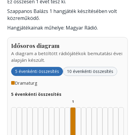
Ez összesen 1 évet tesz ki.
Szappanos Balázs 1 hangjáték készítésében volt
közreműködő.
Hangjátékainak műhelye: Magyar Rádió.
Idősoros diagram
A diagram a betöltött rádiójátékok bemutatási évei
alapján készült.
5 évenkénti összesítés
10 évenkénti összesítés
Dramaturg
5 évenkénti összesítés
1