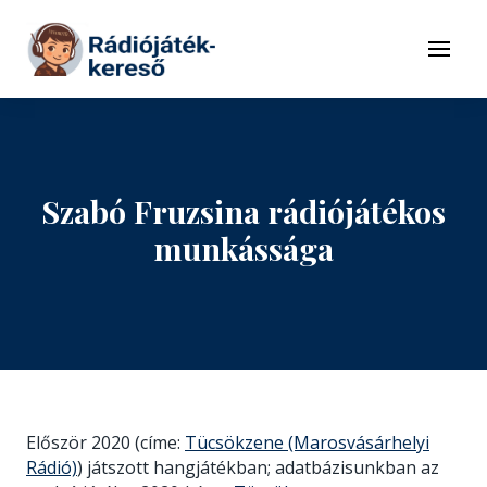
Tovább a navigációhoz
Tovább a tartalomhoz
Menü
Szabó Fruzsina rádiójátékos
munkássága
Először 2020 (címe:
Tücsökzene (Marosvásárhelyi
Rádió)
) játszott hangjátékban; adatbázisunkban az