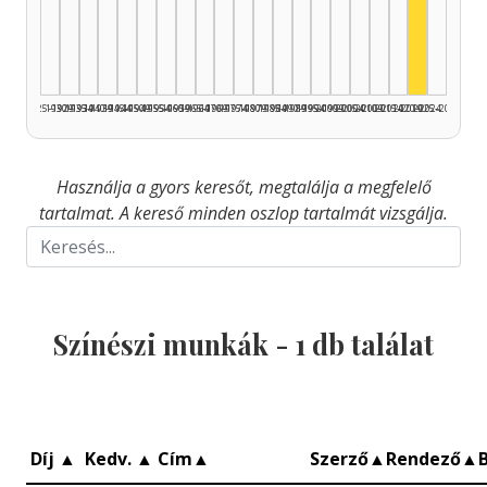
Színész,
1925–1929
1930–1934
1935–1939
1940–1944
1945–1949
1950–1954
1955–1959
1960–1964
1965–1969
1970–1974
1975–1979
1980–1984
1985–1989
1990–1994
1995–1999
2000–2004
2005–2009
2010–2014
2015–2019
2020–2024
2025–2026
Használja a gyors keresőt, megtalálja a megfelelő
tartalmat. A kereső minden oszlop tartalmát vizsgálja.
Színészi munkák -
1
db találat
Díj
▲
Kedv.
▲
Cím
▲
Szerző
▲
Rendező
▲