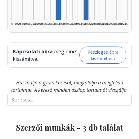
Szerző, 1965–1969: 1
1925–1929
1930–1934
1935–1939
1940–1944
1945–1949
1950–1954
1955–1959
1960–1964
1965–1969
1970–1974
1975–1979
1980–1984
1985–1989
1990–1994
1995–1999
2000–2004
2005–2009
2010–2014
2015–2019
2020–2024
2025–2026
Kapcsolati ábra
még nincs
Részleges ábra
kiszámítása
kiszámítva.
Használja a gyors keresőt, megtalálja a megfelelő
tartalmat. A kereső minden oszlop tartalmát vizsgálja.
Szerzői munkák -
3
db találat