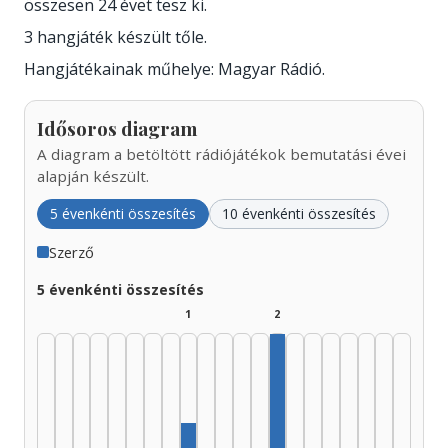
összesen 24 évet tesz ki.
3 hangjáték készült tőle.
Hangjátékainak műhelye: Magyar Rádió.
Idősoros diagram
A diagram a betöltött rádiójátékok bemutatási évei
alapján készült.
5 évenkénti összesítés
10 évenkénti összesítés
Szerző
5 évenkénti összesítés
1
2
Szerző, 1990–1994: 2