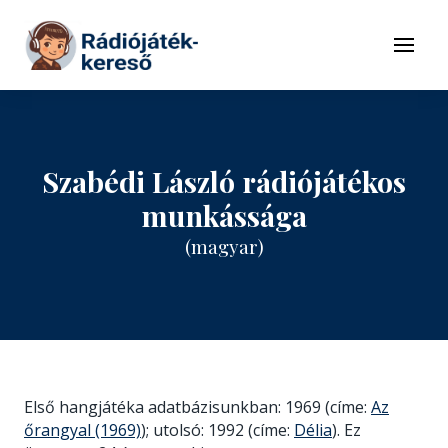
Tovább a navigációhoz
Tovább a tartalomhoz
Menü
Szabédi László rádiójátékos
munkássága
(magyar)
Első hangjátéka adatbázisunkban: 1969 (címe:
Az
őrangyal (1969)
); utolsó: 1992 (címe:
Délia
). Ez