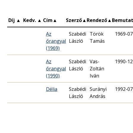
Díj
▲
Kedv.
▲
Cím
▲
Szerző
▲
Rendező
▲
Bemuta
Az
Szabédi
Török
1969-07
őrangyal
László
Tamás
(1969)
Az
Szabédi
Vas-
1990-12
őrangyal
László
Zoltán
(1990)
Iván
Délia
Szabédi
Surányi
1992-07
László
András