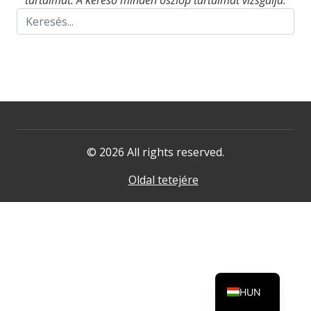
tartalmat. A kereső minden oszlop tartalmát vizsgálja.
© 2026 All rights reserved.
Oldal tetejére
HUN