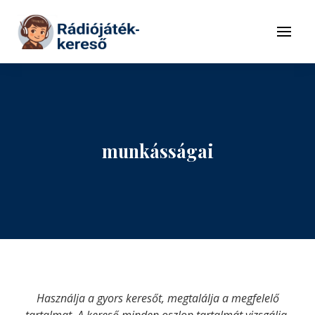
Tovább a navigációhoz
Tovább a tartalomhoz
Menü
munkásságai
Használja a gyors keresőt, megtalálja a megfelelő