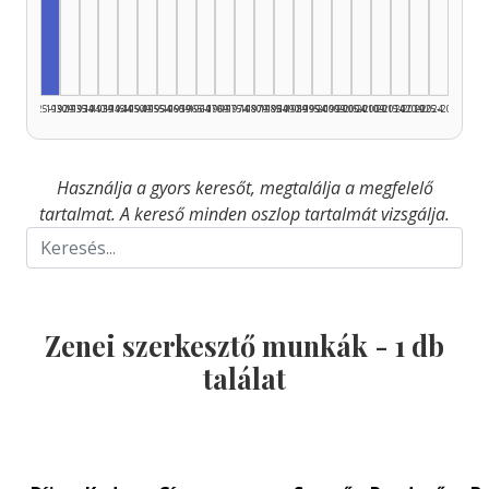
Zenei szerkesztő, 1925–1929: 1
1925–1929
1930–1934
1935–1939
1940–1944
1945–1949
1950–1954
1955–1959
1960–1964
1965–1969
1970–1974
1975–1979
1980–1984
1985–1989
1990–1994
1995–1999
2000–2004
2005–2009
2010–2014
2015–2019
2020–2024
2025–2026
Használja a gyors keresőt, megtalálja a megfelelő
tartalmat. A kereső minden oszlop tartalmát vizsgálja.
Zenei szerkesztő munkák -
1
db
találat