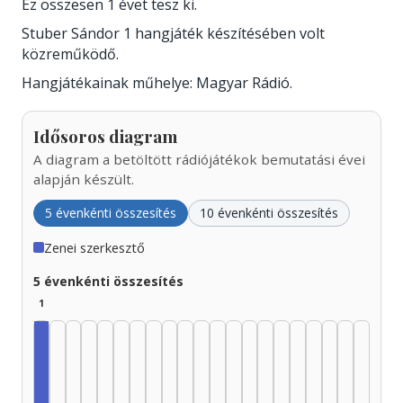
Ez összesen 1 évet tesz ki.
Stuber Sándor 1 hangjáték készítésében volt
közreműködő.
Hangjátékainak műhelye: Magyar Rádió.
Idősoros diagram
A diagram a betöltött rádiójátékok bemutatási évei
alapján készült.
5 évenkénti összesítés
10 évenkénti összesítés
Zenei szerkesztő
5 évenkénti összesítés
1