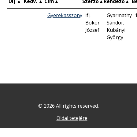
Díj
▲
Kedv.
▲
Cím
▲
Szerző
▲
Rendező
▲
B
Gyerekasszony
ifj.
Gyarmathy
Bokor
Sándor,
József
Kubányi
György
© 2026 All rights reserved.
Oldal tetejére