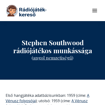
Tovább a navigációhoz
Tovább a tartalomhoz
Menü
Stephen Southwood
rádiójátékos munkássága
(
angol nemzetiségű
)
Első hangjátéka adatbázisunkban: 1959 (címe:
A
Vénusz folyosója
); utolsó: 1959 (címe:
A Vénusz