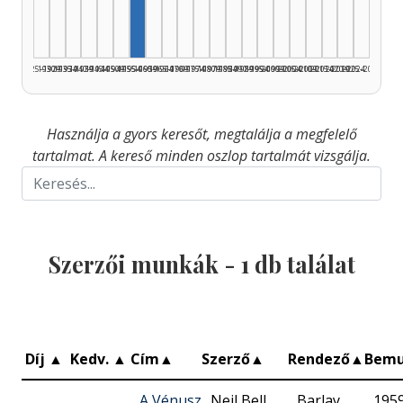
1925–1929
1930–1934
1935–1939
1940–1944
1945–1949
1950–1954
1955–1959
1960–1964
1965–1969
1970–1974
1975–1979
1980–1984
1985–1989
1990–1994
1995–1999
2000–2004
2005–2009
2010–2014
2015–2019
2020–2024
2025–2026
Használja a gyors keresőt, megtalálja a megfelelő
tartalmat. A kereső minden oszlop tartalmát vizsgálja.
Szerzői munkák -
1
db találat
Díj
▲
Kedv.
▲
Cím
▲
Szerző
▲
Rendező
▲
Bemu
A Vénusz
Neil Bell,
Barlay
195