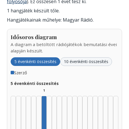
folyosója
). Ez összesen 1 évet tesz ki.
1 hangjáték készült tőle.
Hangjátékainak műhelye: Magyar Rádió.
Idősoros diagram
A diagram a betöltött rádiójátékok bemutatási évei
alapján készült.
5 évenkénti összesítés
10 évenkénti összesítés
Szerző
5 évenkénti összesítés
1
Szerző, 1955–1959: 1