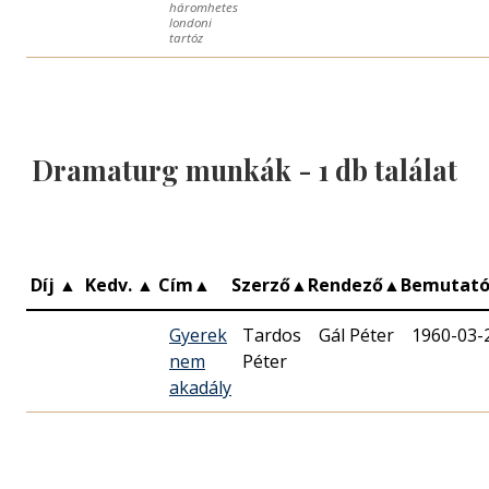
háromhetes
londoni
tartóz
Dramaturg munkák -
1
db találat
Díj
▲
Kedv.
▲
Cím
▲
Szerző
▲
Rendező
▲
Bemutat
Gyerek
Tardos
Gál Péter
1960-03-
nem
Péter
akadály