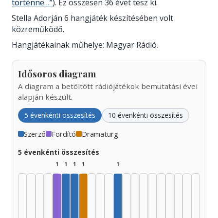
történne…”
). Ez összesen 36 évet tesz ki.
Stella Adorján 6 hangjáték készítésében volt
közreműködő.
Hangjátékainak műhelye: Magyar Rádió.
Idősoros diagram
A diagram a betöltött rádiójátékok bemutatási évei
alapján készült.
5 évenkénti összesítés
10 évenkénti összesítés
Szerző
Fordító
Dramaturg
5 évenkénti összesítés
1
1
1
1
1