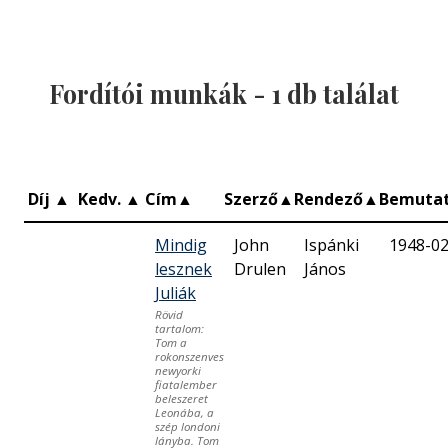
Fordítói munkák -
1
db találat
Díj
▲
Kedv.
▲
Cím
▲
Szerző
▲
Rendező
▲
Bemuta
Mindig
John
Ispánki
1948-02
lesznek
Drulen
János
Juliák
Rövid
tartalom:
Tom a
rokonszenves
newyorki
fiatalember
beleszeret
Leonába, a
szép londoni
lányba. Tom