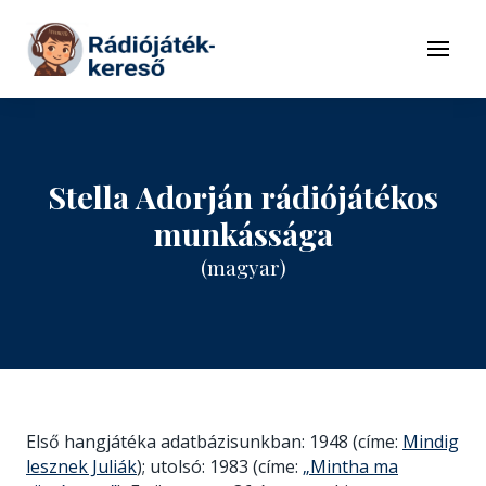
Tovább a navigációhoz
Tovább a tartalomhoz
Menü
Stella Adorján rádiójátékos
munkássága
(magyar)
Első hangjátéka adatbázisunkban: 1948 (címe:
Mindig
lesznek Juliák
); utolsó: 1983 (címe:
„Mintha ma