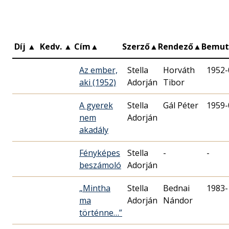
Díj
▲
Kedv.
▲
Cím
▲
Szerző
▲
Rendező
▲
Bemut
Az ember,
Stella
Horváth
1952-
aki (1952)
Adorján
A gyerek
Stella
Gál Péter
1959-
nem
Adorján
akadály
Fényképes
Stella
-
-
beszámoló
Adorján
„Mintha
Stella
Bednai
1983-
ma
Adorján
Nándor
történne…”