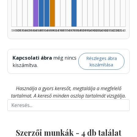
Fordító, 1945–1949: 1
Szerző, 1950–1954: 1
Szerző, 1955–1959: 1
Dramaturg, 1960–1964: 1
Szerző, 1980–1984: 1
1925–1929
1930–1934
1935–1939
1940–1944
1945–1949
1950–1954
1955–1959
1960–1964
1965–1969
1970–1974
1975–1979
1980–1984
1985–1989
1990–1994
1995–1999
2000–2004
2005–2009
2010–2014
2015–2019
2020–2024
2025–2026
Kapcsolati ábra
még nincs
Részleges ábra
kiszámítása
kiszámítva.
Használja a gyors keresőt, megtalálja a megfelelő
tartalmat. A kereső minden oszlop tartalmát vizsgálja.
Szerzői munkák -
4
db találat