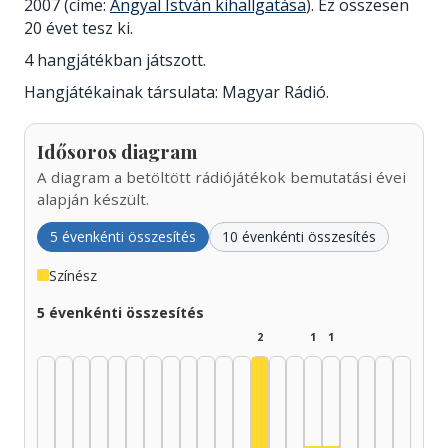
2007 (címe:
Angyal István kihallgatása
). Ez összesen
20 évet tesz ki.
4 hangjátékban játszott.
Hangjátékainak társulata: Magyar Rádió.
Idősoros diagram
A diagram a betöltött rádiójátékok bemutatási évei
alapján készült.
5 évenkénti összesítés
10 évenkénti összesítés
Színész
5 évenkénti összesítés
2
1
1