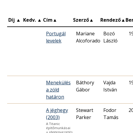
Díj
▲
Kedv.
▲
Cím
▲
Szerző
▲
Rendező
▲
Be
Portugál
Mariane
Bozó
1
levelek
Alcoforado
László
Menekülés
Báthory
Vajda
1
a zöld
Gábor
István
határon
A jéghegy
Stewart
Fodor
2
(2003)
Parker
Tamás
A Titanic
építőmunkásai
+ idegenvezetés