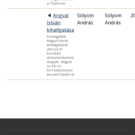
a Titanicon
🔈
Angyal
Sólyom
Sólyom
2
István
András
András
kihallgatása
A hangjáték
Angyal István
kihallgatását
játssza el
korabeli
dokumentumok
alapján. Angyal
az 56-os
forradalomban
beszélt Kádárral