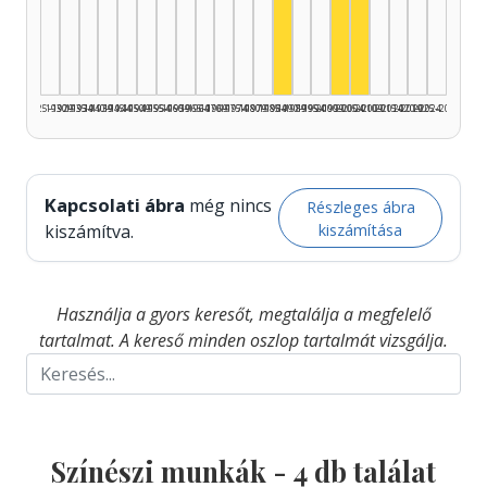
Színész, 1985–1989: 2
Színész, 2000–200
Színész, 2005–2
1925–1929
1930–1934
1935–1939
1940–1944
1945–1949
1950–1954
1955–1959
1960–1964
1965–1969
1970–1974
1975–1979
1980–1984
1985–1989
1990–1994
1995–1999
2000–2004
2005–2009
2010–2014
2015–2019
2020–2024
2025–2026
Kapcsolati ábra
még nincs
Részleges ábra
kiszámítása
kiszámítva.
Használja a gyors keresőt, megtalálja a megfelelő
tartalmat. A kereső minden oszlop tartalmát vizsgálja.
Színészi munkák -
4
db találat