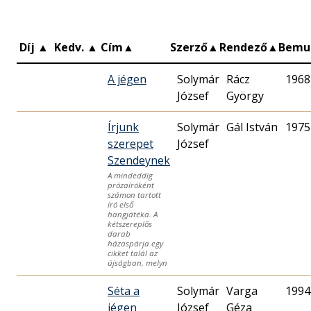
Díj
▲
Kedv.
▲
Cím
▲
Szerző
▲
Rendező
▲
Bemu
A jégen
Solymár
Rácz
1968
József
György
Írjunk
Solymár
Gál István
1975
szerepet
József
Szendeynek
A mindeddig
prózaíróként
számon tartott
író első
hangjátéka. A
kétszereplős
darab
házaspárja egy
cikket talál az
újságban, melyn
Séta a
Solymár
Varga
1994
jégen
József
Géza