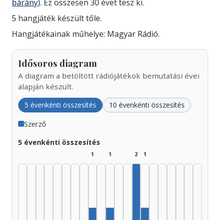
bárány
). Ez összesen 30 évet tesz ki.
5 hangjáték készült tőle.
Hangjátékainak műhelye: Magyar Rádió.
Idősoros diagram
A diagram a betöltött rádiójátékok bemutatási évei
alapján készült.
5 évenkénti összesítés
10 évenkénti összesítés
Szerző
5 évenkénti összesítés
1
1
2
1
Szerző, 1990–1994: 2