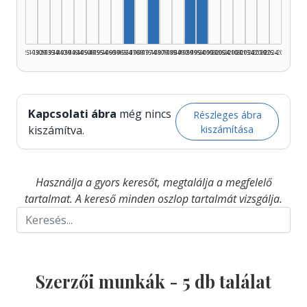
Szerző, 1965–1969: 1
Szerző, 1975–1979: 1
Szerző, 1995–1999: 
1925–1929
1930–1934
1935–1939
1940–1944
1945–1949
1950–1954
1955–1959
1960–1964
1965–1969
1970–1974
1975–1979
1980–1984
1985–1989
1990–1994
1995–1999
2000–2004
2005–2009
2010–2014
2015–2019
2020–2024
2025–2026
Kapcsolati ábra
még nincs
Részleges ábra
kiszámítása
kiszámítva.
Használja a gyors keresőt, megtalálja a megfelelő
tartalmat. A kereső minden oszlop tartalmát vizsgálja.
Szerzői munkák -
5
db találat