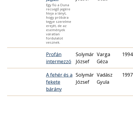
Egy fiú a Duna
recsegő jegére
hívja a lányt,
hogy próbára
tegye szerelme
erejét, de az
események
váratlan
fordulatot
vesznek.
Profán
Solymár
Varga
1994
intermezzó
József
Géza
A fehér és a
Solymár
Vadász
1997
fekete
József
Gyula
bárány