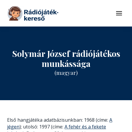
Tovább a navigációhoz
Tovább a tartalomhoz
Menü
Solymár József rádiójátékos
munkássága
(magyar)
Első hangjátéka adatbázisunkban: 1968 (címe:
A
jégen
); utolsó: 1997 (címe:
A fehér és a fekete