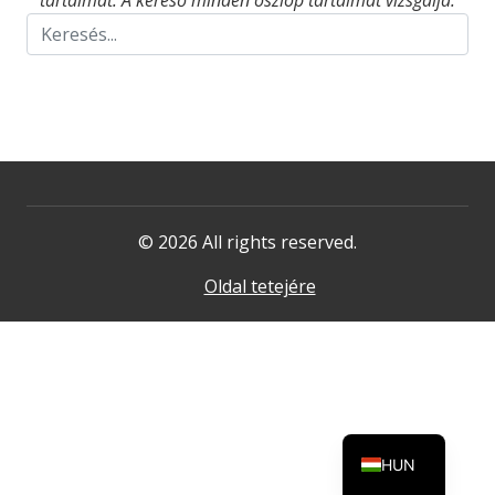
tartalmat. A kereső minden oszlop tartalmát vizsgálja.
© 2026 All rights reserved.
Oldal tetejére
HUN