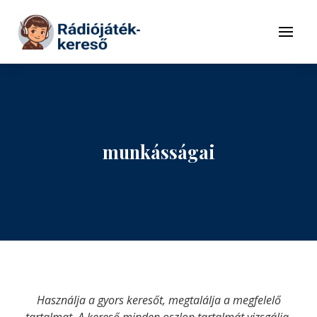
Tovább a navigációhoz
Tovább a tartalomhoz
Menü
munkásságai
Használja a gyors keresőt, megtalálja a megfelelő