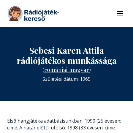
Tovább a navigációhoz
Tovább a tartalomhoz
Menü
Sebesi Karen Attila
rádiójátékos munkássága
(
romániai magyar
)
Születési dátum: 1965
Első hangjátéka adatbázisunkban: 1990 (25 évesen;
címe:
A határ előtt
); utolsó: 1998 (33 évesen; címe: