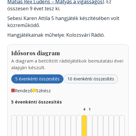
Matias Rex Ludens – Mátyás a vigasságos
). Ez
összesen 9 évet tesz ki.
Sebesi Karen Attila 5 hangjáték készítésében volt
közreműködő.
Hangjátékainak műhelye: Kolozsvári Rádió.
Idősoros diagram
A diagram a betöltött rádiójátékok bemutatási évei
alapján készült.
5 évenkénti összesítés
10 évenkénti összesítés
Rendező
Színész
5 évenkénti összesítés
4
1