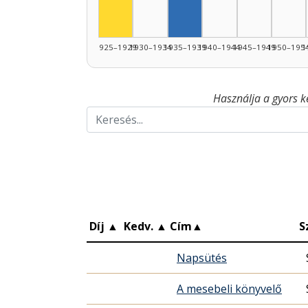
Színész, 1925–1929: 1
1925–1929
1930–1934
1935–1939
1940–1944
1945–1949
1950–195
1
Használja a gyors k
Díj
▲
Kedv.
▲
Cím
▲
S
Napsütés
A mesebeli könyvelő