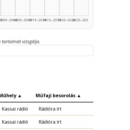
99
2000–2004
2005–2009
2010–2014
2015–2019
2020–2024
2025–2026
tartalmát vizsgálja.
Műhely
▲
Műfaji besorolás
▲
Kassai rádió
Rádióra írt
Kassai rádió
Rádióra írt