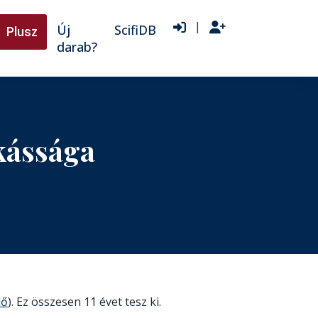
|
Új
ScifiDB
Plusz
darab?
kássága
lő
). Ez összesen 11 évet tesz ki.