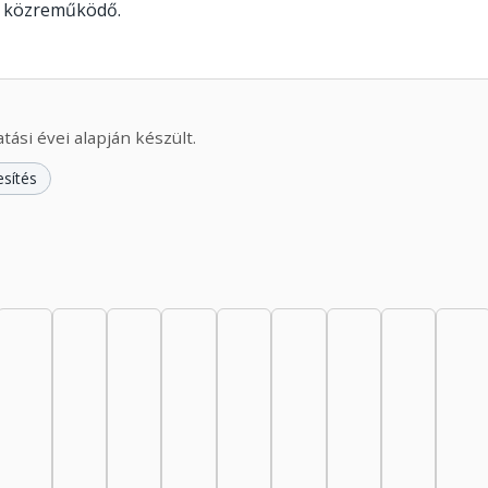
t közreműködő.
ási évei alapján készült.
esítés