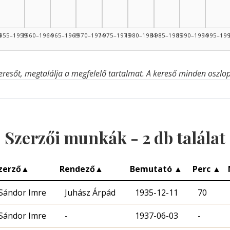
4
955–1959
1960–1964
1965–1969
1970–1974
1975–1979
1980–1984
1985–1989
1990–1994
1995–19
eresőt, megtalálja a megfelelő tartalmat. A kereső minden oszlop 
Szerzői munkák -
2
db találat
zerző
▲
Rendező
▲
Bemutató
▲
Perc
▲
Sándor Imre
Juhász Árpád
1935-12-11
70
Sándor Imre
-
1937-06-03
-