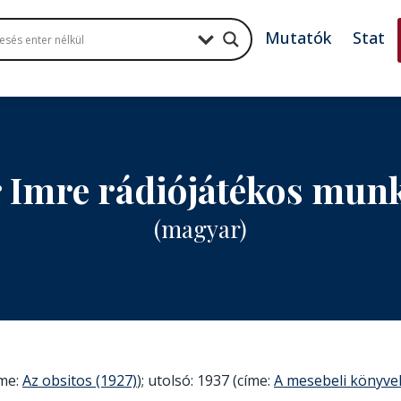
Mutatók
Stat
 Imre rádiójátékos mun
(magyar)
íme:
Az obsitos (1927)
); utolsó: 1937 (címe:
A mesebeli könyve