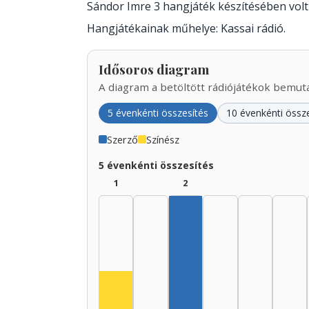
Sándor Imre 3 hangjáték készítésében vol
Hangjátékainak műhelye: Kassai rádió.
Idősoros diagram
A diagram a betöltött rádiójátékok bemutat
5 évenkénti összesítés
10 évenkénti össz
Szerző
Színész
5 évenkénti összesítés
1
2
Szerző, 1935–1939: 2