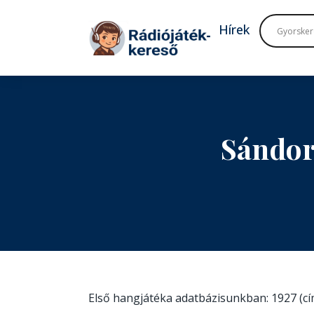
Tovább a navigációhoz
Tovább a tartalomhoz
Hírek
Sándor
Első hangjátéka adatbázisunkban: 1927 (c