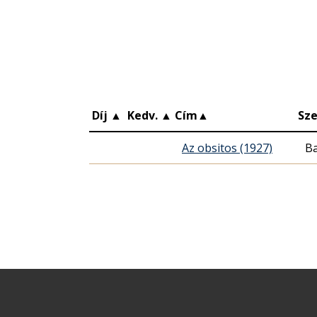
Díj
▲
Kedv.
▲
Cím
▲
Sze
Az obsitos (1927)
Ba