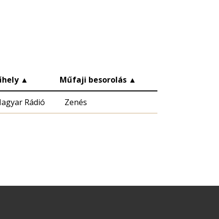
hely
▲
Műfaji besorolás
▲
agyar Rádió
Zenés