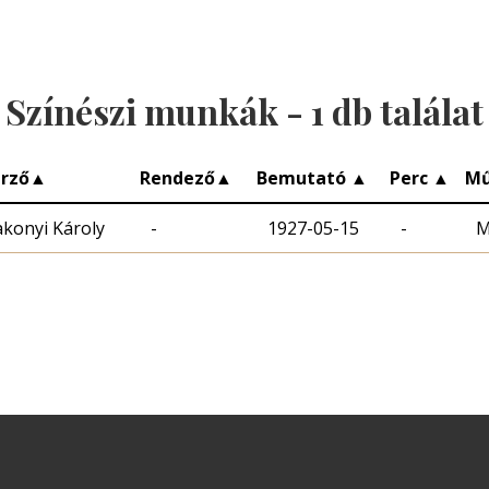
Színészi munkák -
1
db találat
rző
▲
Rendező
▲
Bemutató
▲
Perc
▲
Mű
konyi Károly
-
1927-05-15
-
M