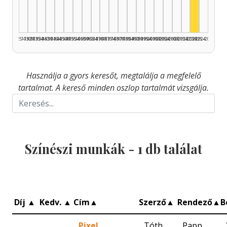
1925–1929
1930–1934
1935–1939
1940–1944
1945–1949
1950–1954
1955–1959
1960–1964
1965–1969
1970–1974
1975–1979
1980–1984
1985–1989
1990–1994
1995–1999
2000–2004
2005–2009
2010–2014
2015–2019
2020–2024
2025–2026
Használja a gyors keresőt, megtalálja a megfelelő
tartalmat. A kereső minden oszlop tartalmát vizsgálja.
Színészi munkák -
1
db találat
Díj
▲
Kedv.
▲
Cím
▲
Szerző
▲
Rendező
▲
B
Pixel
Tóth
Papp