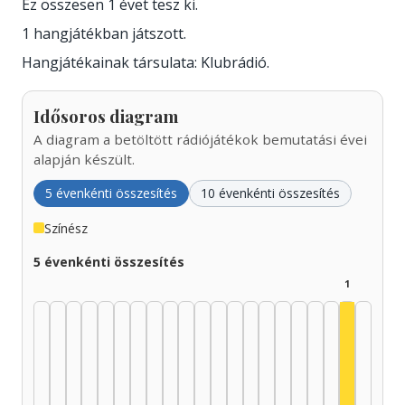
Ez összesen 1 évet tesz ki.
1 hangjátékban játszott.
Hangjátékainak társulata: Klubrádió.
Idősoros diagram
A diagram a betöltött rádiójátékok bemutatási évei
alapján készült.
5 évenkénti összesítés
10 évenkénti összesítés
Színész
5 évenkénti összesítés
1
Színész,