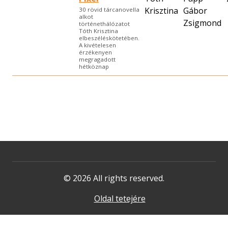
Krisztina
Gábor
30 rövid tárcanovella
alkot
Zsigmond
történethálózatot
Tóth Krisztina
elbeszéléskötetében.
A kivételesen
érzékenyen
megragadott
hétköznap
© 2026 All rights reserved.
Oldal tetejére