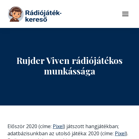
Tovább a navigációhoz
Tovább a tartalomhoz
Menü
Rujder Viven rádiójátékos
munkássága
Először 2020 (címe:
Pixel
) játszott hangjátékban;
adatbázisunkban az utolsó játéka: 2020 (címe:
Pixel
).