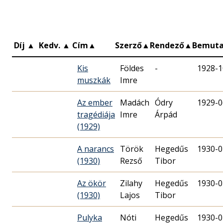
Díj
▲
Kedv.
▲
Cím
▲
Szerző
▲
Rendező
▲
Bemut
Kis
Földes
-
1928-1
muszkák
Imre
Az ember
Madách
Ódry
1929-0
tragédiája
Imre
Árpád
(1929)
A narancs
Török
Hegedűs
1930-0
(1930)
Rezső
Tibor
Az ökör
Zilahy
Hegedűs
1930-0
(1930)
Lajos
Tibor
Pulyka
Nóti
Hegedűs
1930-0