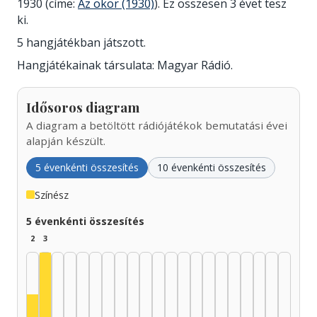
1930 (címe:
Az ökör (1930)
). Ez összesen 3 évet tesz
ki.
5 hangjátékban játszott.
Hangjátékainak társulata: Magyar Rádió.
Idősoros diagram
A diagram a betöltött rádiójátékok bemutatási évei
alapján készült.
5 évenkénti összesítés
10 évenkénti összesítés
Színész
5 évenkénti összesítés
2
3