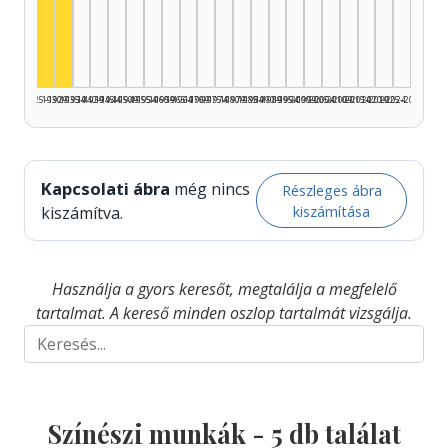
Színész, 1930–1934: 3
Színész, 1925–1929: 2
1925–1929
1930–1934
1935–1939
1940–1944
1945–1949
1950–1954
1955–1959
1960–1964
1965–1969
1970–1974
1975–1979
1980–1984
1985–1989
1990–1994
1995–1999
2000–2004
2005–2009
2010–2014
2015–2019
2020–2024
2025–2026
Kapcsolati ábra
még nincs
Részleges ábra
kiszámítása
kiszámítva.
Használja a gyors keresőt, megtalálja a megfelelő
tartalmat. A kereső minden oszlop tartalmát vizsgálja.
Színészi munkák -
5
db találat