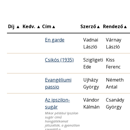
Díj
▲
Kedv.
▲
Cím
▲
Szerző
▲
Rendező
▲
En garde
Vadnai
Várnay
László
László
Csikós (1935)
Szigligeti
Kiss
Ede
Ferenc
Evangéliumi
Ujházy
Németh
passio
György
Antal
Az ipszilon-
Vándor
Csanády
sugár
Kálmán
György
Mikor például Ipszilon
sugár című
hangjátékomat
játszották, a gyanútlan
szemlélő a