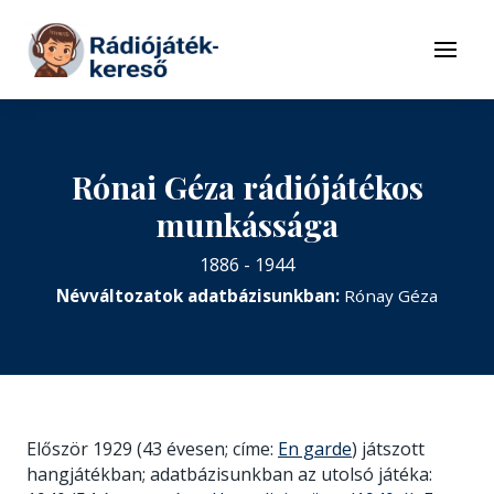
Tovább a navigációhoz
Tovább a tartalomhoz
Menü
Rónai Géza rádiójátékos
munkássága
1886 - 1944
Névváltozatok adatbázisunkban:
Rónay Géza
Először 1929 (43 évesen; címe:
En garde
) játszott
hangjátékban; adatbázisunkban az utolsó játéka: