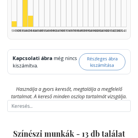
Színész, 1935–1939: 10
Színész, 1940–1944: 2
Színész, 1925–1929: 1
1925–1929
1930–1934
1935–1939
1940–1944
1945–1949
1950–1954
1955–1959
1960–1964
1965–1969
1970–1974
1975–1979
1980–1984
1985–1989
1990–1994
1995–1999
2000–2004
2005–2009
2010–2014
2015–2019
2020–2024
2025–2026
Kapcsolati ábra
még nincs
Részleges ábra
kiszámítása
kiszámítva.
Használja a gyors keresőt, megtalálja a megfelelő
tartalmat. A kereső minden oszlop tartalmát vizsgálja.
Színészi munkák -
13
db találat