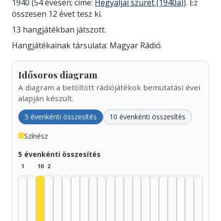
1940 (54 évesen; címe:
Hegyaljai szüret (1940a)
). Ez
összesen 12 évet tesz ki.
13 hangjátékban játszott.
Hangjátékainak társulata: Magyar Rádió.
Idősoros diagram
A diagram a betöltött rádiójátékok bemutatási évei
alapján készült.
5 évenkénti összesítés
10 évenkénti összesítés
Színész
5 évenkénti összesítés
1
10
2