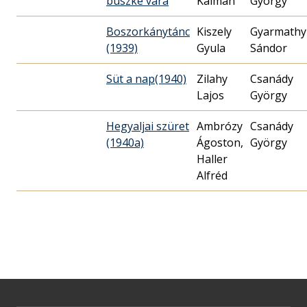
büszke vára
Kálmán
György
Boszorkánytánc
Kiszely
Gyarmathy
(1939)
Gyula
Sándor
Süt a nap(1940)
Zilahy
Csanády
Lajos
György
Hegyaljai szüret
Ambrózy
Csanády
(1940a)
Ágoston,
György
Haller
Alfréd